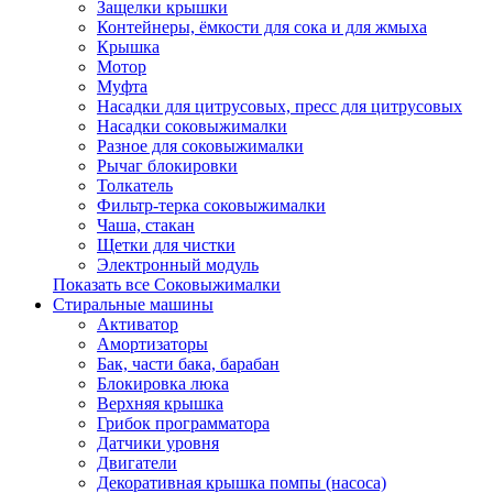
Защелки крышки
Контейнеры, ёмкости для сока и для жмыха
Крышка
Мотор
Муфта
Насадки для цитрусовых, пресс для цитрусовых
Насадки соковыжималки
Разное для соковыжималки
Рычаг блокировки
Толкатель
Фильтр-терка соковыжималки
Чаша, стакан
Щетки для чистки
Электронный модуль
Показать все Соковыжималки
Стиральные машины
Активатор
Амортизаторы
Бак, части бака, барабан
Блокировка люка
Верхняя крышка
Грибок программатора
Датчики уровня
Двигатели
Декоративная крышка помпы (насоса)