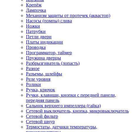
Крепёж
Лампочка
Механизм защиты от протечек (аквастоп)
Насосы (помпы) слива
Ножки
Патрубки
Петли двери
Платы индикации
Проводка
Программатор, таймер
Пружина дверцы
Разбрызгиватель (лопасть)
Разное
Разъемы, шлейфы
Реле уровня
Ролики
Ручка, крючок
Ручки, клавиши, кнопки с передней панели,
передняя панель
Сальник верхнего импеллера (гайка)
Сетевой выключатель, кнопка, микровыключатель
Сетевой фильтр
Сетевой шнур
Термостаты, датчики температуры,