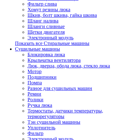
Фильтр слива
Хомут резины люка
Шкив, болт шкива, гайка шкива
Шланг налива
Шланги сливные
Щетки двигателя
Электронный модуль
Показать все Стиральные машины
Сушильные машины
Блокировка люка
Крыльчатка вентилятора
Люк, дверца, обода люка, стекло люка
Мотор
Подшипники
Помпа
Разное для сушильных машин
Ремни
Ролики
Ручка люка
Термостаты, датчики температуры,
терморегуляторы
Тэн сушильной машины
Уплотнитель
Фильтр
Электронный модуль