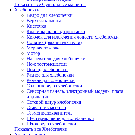
Показать все Сушильные машины
Хлебопечки
Ведро для хлебопечки
Верхняя крышка
Кисточка
Клавиша, панель, проставка
Крючок для извлечения лопасти хлебопечки
Лопатка (рыхлитель теста)
Мерная ложечка
Мотор
Нагреватель для хлебопечки
Нож тестомешатель
Привод хлебопечки
Разное для хлебопечки
Ремень для хлебопечки
Сальник ведра хлебопечки
Сенсорная панель, электронный модуль, плата
индикации
Сетевой шнур хлебопечки
Стаканчик мерный
Термопредохранитель
Шестерня, шкив для хлебопечки
Шток ведра хлебопечки
Показать все Хлебопечки
Холодильники