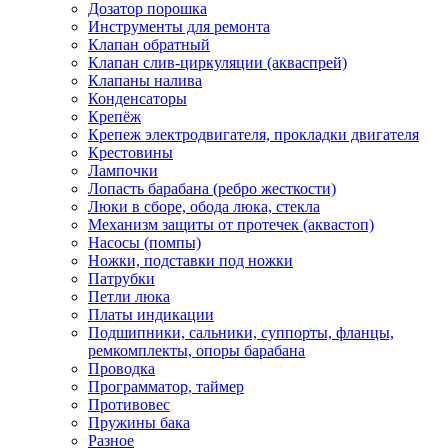
Дозатор порошка
Инструменты для ремонта
Клапан обратный
Клапан слив-циркуляции (акваспрей)
Клапаны налива
Конденсаторы
Крепёж
Крепеж электродвигателя, прокладки двигателя
Крестовины
Лампочки
Лопасть барабана (ребро жесткости)
Люки в сборе, обода люка, стекла
Механизм защиты от протечек (аквастоп)
Насосы (помпы)
Ножки, подставки под ножки
Патрубки
Петли люка
Платы индикации
Подшипники, сальники, суппорты, фланцы,
ремкомплекты, опоры барабана
Проводка
Программатор, таймер
Противовес
Пружины бака
Разное