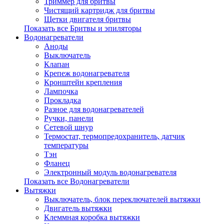
Триммер для бритвы
Чистящий картридж для бритвы
Щетки двигателя бритвы
Показать все Бритвы и эпиляторы
Водонагреватели
Аноды
Выключатель
Клапан
Крепеж водонагревателя
Кронштейн крепления
Лампочка
Прокладка
Разное для водонагревателей
Ручки, панели
Сетевой шнур
Термостат, термопредохранитель, датчик
температуры
Тэн
Фланец
Электронный модуль водонагревателя
Показать все Водонагреватели
Вытяжки
Выключатель, блок переключателей вытяжки
Двигатель вытяжки
Клеммная коробка вытяжки