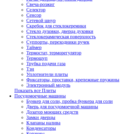
Свеча-розжиг
Селектор
Сенсор
Сетевой шнур
Скребок для стеклокеремики
Стекло духовки, дверца духовки
Стеклокерамическая поверхность
Суппорты, переходники ручек
Таймер
Термостат, терморегулятор
Термощуп
Трубка подачи газа
Тэн
Уплотнители плиты
Фиксаторы, проставки, крепежные пружины
Электронный модуль
Показать все Плиты
Посудомоечные машины
Бункер для соли, пробка бункера для соли
Дверь для посудомоечной машины
Дозатор моющих средств
Замки дверцы
Клапаны налива
Конденсаторы
Корзины