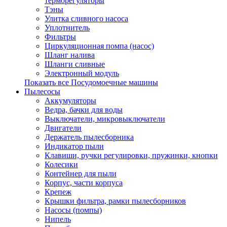
терморегуляторы
Тэны
Улитка сливного насоса
Уплотнитель
Фильтры
Циркуляционная помпа (насос)
Шланг налива
Шланги сливные
Электронный модуль
Показать все Посудомоечные машины
Пылесосы
Аккумуляторы
Ведра, бачки для воды
Выключатели, микровыключатели
Двигатели
Держатель пылесборника
Индикатор пыли
Клавиши, ручки регулировки, пружинки, кнопки
Колесики
Контейнер для пыли
Корпус, части корпуса
Крепеж
Крышки фильтра, рамки пылесборников
Насосы (помпы)
Нипель