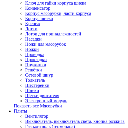
Ключ для гайки корпуса шнека
Конденсатор
Корпус мясорубки, части корпуса
Корпус шнека
Крепеж
Лотки
Лоток для принадлежностей
Насадки
Ножи для мясорубок
Ножки
Проводка
Прокладки
Пружинки
Решётки
Сетевой шнур
Толкатель
Шестерёнки
Шнеки
Щетки двигателя
Электронный модуль
Показать все Мясорубки
Плиты
Вентилятор
Выключатель, выключатель света, кнопка розжига
Газ-контроль (термопара)