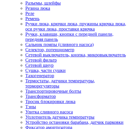
Разъемы, шлейфы
Резина люка
Реле
Ремень
Ручки люка, крючки люка, пружины крючка люка,
оси ручки люка, проставки крючка
Ручки, клавиши, кнопки с передней панели,
передняя панель
Сальник помпы (сливного насоса)
Селектор, потенциометр
Сетевой выключатель, кнопка, микровыключатель
Сетевой фильтр
Сетевой шнур
Сушка, части сушки
Тахогенератор
Термостаты, датчики температуры,
терморегуляторы
Транспортировочные болты
Трансформатор
Тросик блокировки люка
Тэны
Улитка сливного насоса
Уплотнитель датчика температуры
Устройство остановки барабана, датчик парковки
Фиксатор амортизатора