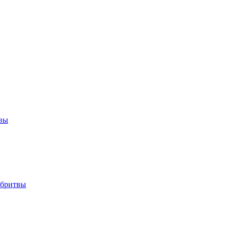
твы
 бритвы