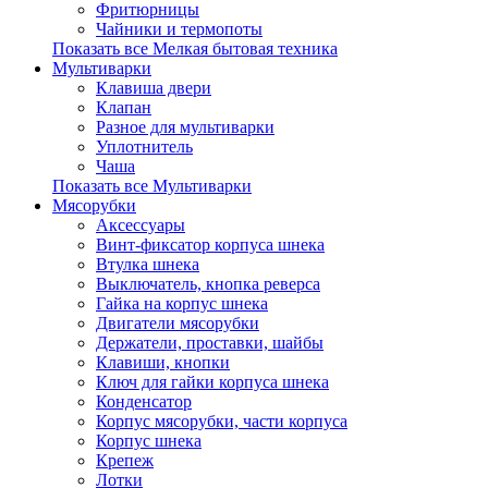
Фритюрницы
Чайники и термопоты
Показать все Мелкая бытовая техника
Мультиварки
Клавиша двери
Клапан
Разное для мультиварки
Уплотнитель
Чаша
Показать все Мультиварки
Мясорубки
Аксессуары
Винт-фиксатор корпуса шнека
Втулка шнека
Выключатель, кнопка реверса
Гайка на корпус шнека
Двигатели мясорубки
Держатели, проставки, шайбы
Клавиши, кнопки
Ключ для гайки корпуса шнека
Конденсатор
Корпус мясорубки, части корпуса
Корпус шнека
Крепеж
Лотки