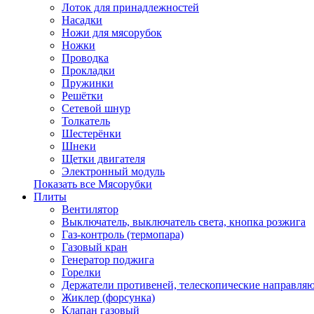
Лоток для принадлежностей
Насадки
Ножи для мясорубок
Ножки
Проводка
Прокладки
Пружинки
Решётки
Сетевой шнур
Толкатель
Шестерёнки
Шнеки
Щетки двигателя
Электронный модуль
Показать все Мясорубки
Плиты
Вентилятор
Выключатель, выключатель света, кнопка розжига
Газ-контроль (термопара)
Газовый кран
Генератор поджига
Горелки
Держатели противеней, телескопические направля
Жиклер (форсунка)
Клапан газовый