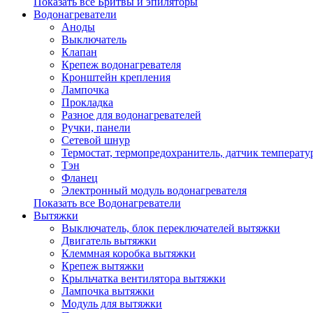
Показать все Бритвы и эпиляторы
Водонагреватели
Аноды
Выключатель
Клапан
Крепеж водонагревателя
Кронштейн крепления
Лампочка
Прокладка
Разное для водонагревателей
Ручки, панели
Сетевой шнур
Термостат, термопредохранитель, датчик температу
Тэн
Фланец
Электронный модуль водонагревателя
Показать все Водонагреватели
Вытяжки
Выключатель, блок переключателей вытяжки
Двигатель вытяжки
Клеммная коробка вытяжки
Крепеж вытяжки
Крыльчатка вентилятора вытяжки
Лампочка вытяжки
Модуль для вытяжки