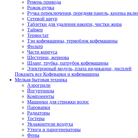
Ремень привода
Рожок-ручка
Ручка переключения, передняя панель, кнопка вкл
Сетевой шнур
Таблетки для удаления накипи, чистки жира
Таймер
Термостат
Тэн кофемашины, термоблок кофемашины
Фильтр
Части корпуса
Шестерни, жернова
Шланг, трубка, патрубок кофемашины
Электронный модуль, плата индикации, дисплей
Показать все Кофеварки и кофемашины
Мелкая бытовая техника
Аэрогрили
Йогуртницы
Компоненты
Машинки для стрижки волос
Пароварки
Радиаторы
Тостеры
Увлажнители воздуха
Утюги и парогенераторы
Фены