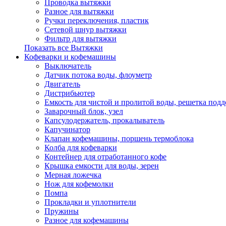
Проводка вытяжки
Разное для вытяжки
Ручки переключения, пластик
Сетевой шнур вытяжки
Фильтр для вытяжки
Показать все Вытяжки
Кофеварки и кофемашины
Выключатель
Датчик потока воды, флоуметр
Двигатель
Дистрибьютер
Емкость для чистой и пролитой воды, решетка подд
Заварочный блок, узел
Капсулодержатель, прокалыватель
Капучинатор
Клапан кофемашины, поршень термоблока
Колба для кофеварки
Контейнер для отработанного кофе
Крышка емкости для воды, зерен
Мерная ложечка
Нож для кофемолки
Помпа
Прокладки и уплотнители
Пружины
Разное для кофемашины