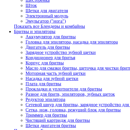
Шестеренка
Шток
Щетки для двигателя
Электронный модуль
Эмульгатор ("нога")
Показать все Блендеры и комбайны
Бритвы и эпиляторы
Аккумулятор для бритвы
Головка для эпилятора, насадка для эпилятора
Двигатель для бритвы
Зарядное устройство зубной щетки
Кондиционер для бритья
Корпус для бритвы
Масло для смазки бритвы, щеточка для чистки бри
Моторная часть зубной щетки
Насадка для зубной щетки
Плата для бритвы
Прокладки и уплотнители для бритвы
Разное для бритв, эпиляторов, зубных щеток
Редуктор эпилятора
Сетевой шнур для бритвы, зарядное устройство для
Сетка, нож, головка, режущий блок для бритвы
Триммер для бритвы
Чистящий картридж для бритвы
Щетки двигателя бритвы