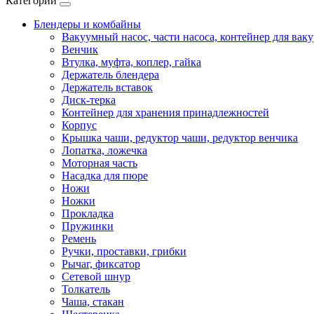
Категории
Блендеры и комбайны
Вакуумный насос, части насоса, контейнер для вак
Венчик
Втулка, муфта, коплер, гайка
Держатель блендера
Держатель вставок
Диск-терка
Контейнер для хранения принадлежностей
Корпус
Крышка чаши, редуктор чаши, редуктор венчика
Лопатка, ложечка
Моторная часть
Насадка для пюре
Ножи
Ножки
Прокладка
Пружинки
Ремень
Ручки, проставки, грибки
Рычаг, фиксатор
Сетевой шнур
Толкатель
Чаша, стакан