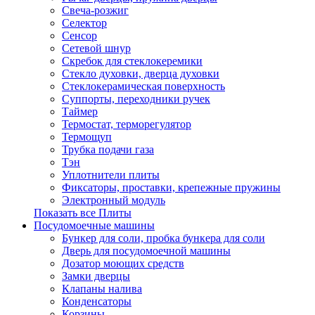
Свеча-розжиг
Селектор
Сенсор
Сетевой шнур
Скребок для стеклокеремики
Стекло духовки, дверца духовки
Стеклокерамическая поверхность
Суппорты, переходники ручек
Таймер
Термостат, терморегулятор
Термощуп
Трубка подачи газа
Тэн
Уплотнители плиты
Фиксаторы, проставки, крепежные пружины
Электронный модуль
Показать все Плиты
Посудомоечные машины
Бункер для соли, пробка бункера для соли
Дверь для посудомоечной машины
Дозатор моющих средств
Замки дверцы
Клапаны налива
Конденсаторы
Корзины