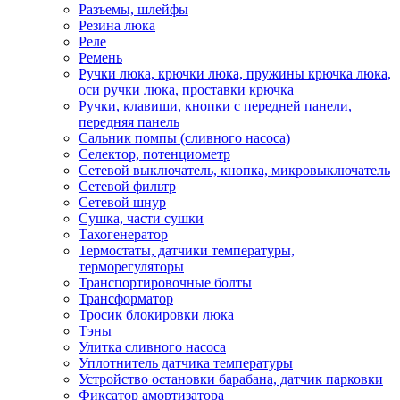
Разъемы, шлейфы
Резина люка
Реле
Ремень
Ручки люка, крючки люка, пружины крючка люка,
оси ручки люка, проставки крючка
Ручки, клавиши, кнопки с передней панели,
передняя панель
Сальник помпы (сливного насоса)
Селектор, потенциометр
Сетевой выключатель, кнопка, микровыключатель
Сетевой фильтр
Сетевой шнур
Сушка, части сушки
Тахогенератор
Термостаты, датчики температуры,
терморегуляторы
Транспортировочные болты
Трансформатор
Тросик блокировки люка
Тэны
Улитка сливного насоса
Уплотнитель датчика температуры
Устройство остановки барабана, датчик парковки
Фиксатор амортизатора