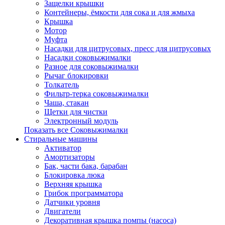
Защелки крышки
Контейнеры, ёмкости для сока и для жмыха
Крышка
Мотор
Муфта
Насадки для цитрусовых, пресс для цитрусовых
Насадки соковыжималки
Разное для соковыжималки
Рычаг блокировки
Толкатель
Фильтр-терка соковыжималки
Чаша, стакан
Щетки для чистки
Электронный модуль
Показать все Соковыжималки
Стиральные машины
Активатор
Амортизаторы
Бак, части бака, барабан
Блокировка люка
Верхняя крышка
Грибок программатора
Датчики уровня
Двигатели
Декоративная крышка помпы (насоса)