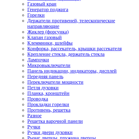
Газовый кран
Генератор поджига
Горелки
Держатели противеней, телескопические
направляющие
Жиклер (форсунка)
Клапан газовый
Клеммники, шлейфы
Конфорка, рассекатель, крышки рассекателя
Крепление стекла, держатель стекла
Лампочки
Микровыключатели
Панель индикации, индикаторы, дисплей
Передняя панель
Переключатели мощности
Петля духовки
Планка, кронштейн
Проводка
Прокладки горелки
Противень, решетка
Разное
Решетка варочной панели
Ручки
Ручки двери духовки
Рычаг дверцы, пружина дверцы