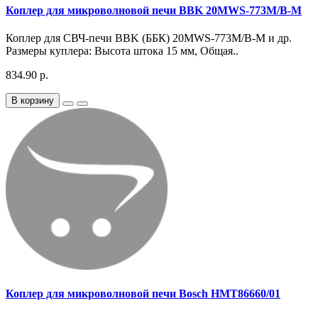
Коплер для микроволновой печи BBK 20MWS-773M/B-M
Коплер для СВЧ-печи BBK (ББК) 20MWS-773M/B-M и др.
Размеры куплера: Высота штока 15 мм, Общая..
834.90 р.
В корзину
Коплер для микроволновой печи Bosch HMT86660/01