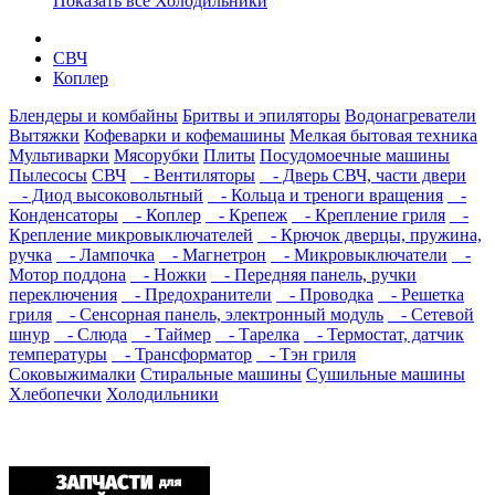
Показать все Холодильники
СВЧ
Коплер
Блендеры и комбайны
Бритвы и эпиляторы
Водонагреватели
Вытяжки
Кофеварки и кофемашины
Мелкая бытовая техника
Мультиварки
Мясорубки
Плиты
Посудомоечные машины
Пылесосы
СВЧ
- Вентиляторы
- Дверь СВЧ, части двери
- Диод высоковольтный
- Кольца и треноги вращения
-
Конденсаторы
- Коплер
- Крепеж
- Крепление гриля
-
Крепление микровыключателей
- Крючок дверцы, пружина,
ручка
- Лампочка
- Магнетрон
- Микровыключатели
-
Мотор поддона
- Ножки
- Передняя панель, ручки
переключения
- Предохранители
- Проводка
- Решетка
гриля
- Сенсорная панель, электронный модуль
- Сетевой
шнур
- Слюда
- Таймер
- Тарелка
- Термостат, датчик
температуры
- Трансформатор
- Тэн гриля
Соковыжималки
Стиральные машины
Сушильные машины
Хлебопечки
Холодильники