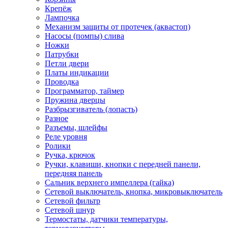
Крепёж
Лампочка
Механизм защиты от протечек (аквастоп)
Насосы (помпы) слива
Ножки
Патрубки
Петли двери
Платы индикации
Проводка
Программатор, таймер
Пружина дверцы
Разбрызгиватель (лопасть)
Разное
Разъемы, шлейфы
Реле уровня
Ролики
Ручка, крючок
Ручки, клавиши, кнопки с передней панели,
передняя панель
Сальник верхнего импеллера (гайка)
Сетевой выключатель, кнопка, микровыключатель
Сетевой фильтр
Сетевой шнур
Термостаты, датчики температуры,