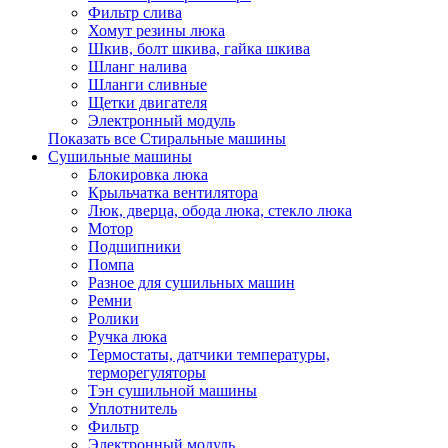
Фильтр слива
Хомут резины люка
Шкив, болт шкива, гайка шкива
Шланг налива
Шланги сливные
Щетки двигателя
Электронный модуль
Показать все Стиральные машины
Сушильные машины
Блокировка люка
Крыльчатка вентилятора
Люк, дверца, обода люка, стекло люка
Мотор
Подшипники
Помпа
Разное для сушильных машин
Ремни
Ролики
Ручка люка
Термостаты, датчики температуры,
терморегуляторы
Тэн сушильной машины
Уплотнитель
Фильтр
Электронный модуль