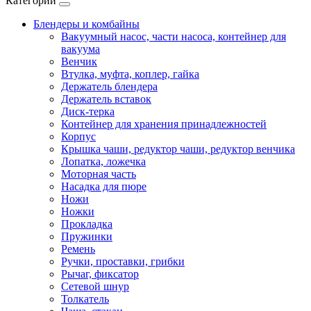
Категории
Блендеры и комбайны
Вакуумный насос, части насоса, контейнер для
вакуума
Венчик
Втулка, муфта, коплер, гайка
Держатель блендера
Держатель вставок
Диск-терка
Контейнер для хранения принадлежностей
Корпус
Крышка чаши, редуктор чаши, редуктор венчика
Лопатка, ложечка
Моторная часть
Насадка для пюре
Ножи
Ножки
Прокладка
Пружинки
Ремень
Ручки, проставки, грибки
Рычаг, фиксатор
Сетевой шнур
Толкатель