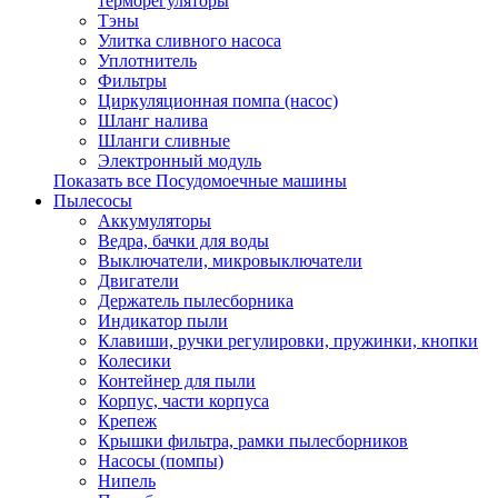
терморегуляторы
Тэны
Улитка сливного насоса
Уплотнитель
Фильтры
Циркуляционная помпа (насос)
Шланг налива
Шланги сливные
Электронный модуль
Показать все Посудомоечные машины
Пылесосы
Аккумуляторы
Ведра, бачки для воды
Выключатели, микровыключатели
Двигатели
Держатель пылесборника
Индикатор пыли
Клавиши, ручки регулировки, пружинки, кнопки
Колесики
Контейнер для пыли
Корпус, части корпуса
Крепеж
Крышки фильтра, рамки пылесборников
Насосы (помпы)
Нипель