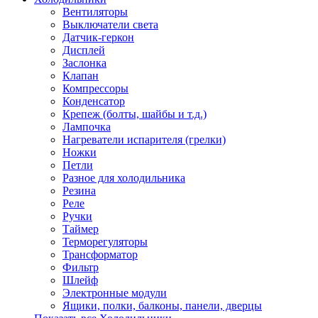
Вентиляторы
Выключатели света
Датчик-геркон
Дисплей
Заслонка
Клапан
Компрессоры
Конденсатор
Крепеж (болты, шайбы и т.д.)
Лампочка
Нагреватели испарителя (грелки)
Ножки
Петли
Разное для холодильника
Резина
Реле
Ручки
Таймер
Терморегуляторы
Трансформатор
Фильтр
Шлейф
Электронные модули
Ящики, полки, балконы, панели, дверцы