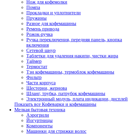
Нож для кофемолки
Помпа
Прокладки и уплотнители
Пружины
Разное для кофемашины
Ремень привода
Рожок-ручка
Ручка переключения, передняя панель, кнопка
включения
Сетевой шнур
Таблетки для удаления накипи, чистки жира
Таймер
Термостат
Тэн кофемашины, термоблок кофемашины
Фильтр
Части корпуса
Шестерни, жернова
Шланг, трубка, патрубок кофемашины
Электронный модуль, плата индикации, дисплей
Показать все Кофеварки и кофемашины
Мелкая бытовая техника
Аэрогрили
Йогуртницы
Компоненты
Машинки для стрижки волос