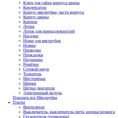
Ключ для гайки корпуса шнека
Конденсатор
Корпус мясорубки, части корпуса
Корпус шнека
Крепеж
Лотки
Лоток для принадлежностей
Насадки
Ножи для мясорубок
Ножки
Проводка
Прокладки
Пружинки
Решётки
Сетевой шнур
Толкатель
Шестерёнки
Шнеки
Щетки двигателя
Электронный модуль
Показать все Мясорубки
Плиты
Вентилятор
Выключатель, выключатель света, кнопка розжига
Газ-контроль (термопара)