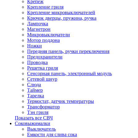
Крепеж
Крепление гриля
Крепление микровыключателей
Крючок дверцы, пружина, ручка
Лампочка
Магнетрон
Микровыключатели
Мотор поддона
Ножки
Передняя панель, ручки переключения
Предохранители
Проводка
Решетка гриля
Сенсорная панель, электронный модуль
Сетевой шнур
Слюда
Таймер
Тарелка
Термостат, датчик температуры
Трансформатор
Тэн гриля
Показать все СВЧ
Соковыжималки
Выключатель
Емкости для слива сока