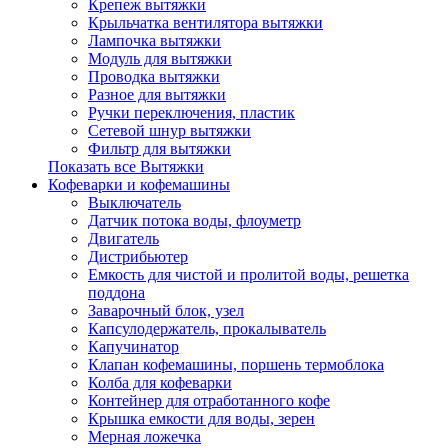
Крепеж вытяжки
Крыльчатка вентилятора вытяжки
Лампочка вытяжки
Модуль для вытяжки
Проводка вытяжки
Разное для вытяжки
Ручки переключения, пластик
Сетевой шнур вытяжки
Фильтр для вытяжки
Показать все Вытяжки
Кофеварки и кофемашины
Выключатель
Датчик потока воды, флоуметр
Двигатель
Дистрибьютер
Емкость для чистой и пролитой воды, решетка
поддона
Заварочный блок, узел
Капсулодержатель, прокалыватель
Капучинатор
Клапан кофемашины, поршень термоблока
Колба для кофеварки
Контейнер для отработанного кофе
Крышка емкости для воды, зерен
Мерная ложечка