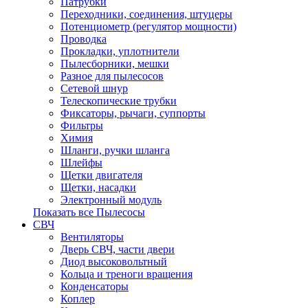
Патрубки
Переходники, соединения, штуцеры
Потенциометр (регулятор мощности)
Проводка
Прокладки, уплотнители
Пылесборники, мешки
Разное для пылесосов
Сетевой шнур
Телескопические трубки
Фиксаторы, рычаги, суппорты
Фильтры
Химия
Шланги, ручки шланга
Шлейфы
Щетки двигателя
Щетки, насадки
Электронный модуль
Показать все Пылесосы
СВЧ
Вентиляторы
Дверь СВЧ, части двери
Диод высоковольтный
Кольца и треноги вращения
Конденсаторы
Коплер