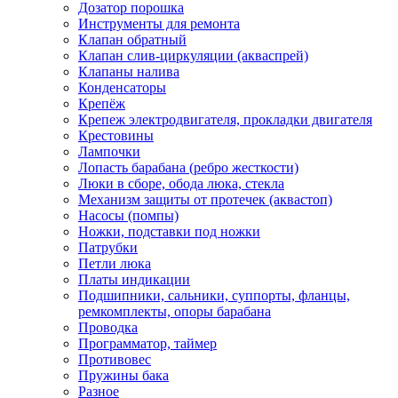
Дозатор порошка
Инструменты для ремонта
Клапан обратный
Клапан слив-циркуляции (акваспрей)
Клапаны налива
Конденсаторы
Крепёж
Крепеж электродвигателя, прокладки двигателя
Крестовины
Лампочки
Лопасть барабана (ребро жесткости)
Люки в сборе, обода люка, стекла
Механизм защиты от протечек (аквастоп)
Насосы (помпы)
Ножки, подставки под ножки
Патрубки
Петли люка
Платы индикации
Подшипники, сальники, суппорты, фланцы,
ремкомплекты, опоры барабана
Проводка
Программатор, таймер
Противовес
Пружины бака
Разное