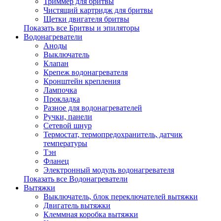
Триммер для бритвы
Чистящий картридж для бритвы
Щетки двигателя бритвы
Показать все Бритвы и эпиляторы
Водонагреватели
Аноды
Выключатель
Клапан
Крепеж водонагревателя
Кронштейн крепления
Лампочка
Прокладка
Разное для водонагревателей
Ручки, панели
Сетевой шнур
Термостат, термопредохранитель, датчик
температуры
Тэн
Фланец
Электронный модуль водонагревателя
Показать все Водонагреватели
Вытяжки
Выключатель, блок переключателей вытяжки
Двигатель вытяжки
Клеммная коробка вытяжки