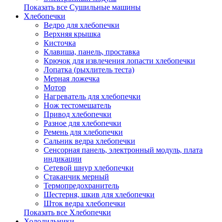
Показать все Сушильные машины
Хлебопечки
Ведро для хлебопечки
Верхняя крышка
Кисточка
Клавиша, панель, проставка
Крючок для извлечения лопасти хлебопечки
Лопатка (рыхлитель теста)
Мерная ложечка
Мотор
Нагреватель для хлебопечки
Нож тестомешатель
Привод хлебопечки
Разное для хлебопечки
Ремень для хлебопечки
Сальник ведра хлебопечки
Сенсорная панель, электронный модуль, плата
индикации
Сетевой шнур хлебопечки
Стаканчик мерный
Термопредохранитель
Шестерня, шкив для хлебопечки
Шток ведра хлебопечки
Показать все Хлебопечки
Холодильники