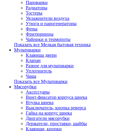
Пароварки
Радиаторы
Тостеры
Увлажнители воздуха
Утюги и парогенераторы
Фены
Фритюрницы
Чайники и термопоты
Показать все Мелкая бытовая техника
Мультиварки
Клавиша двери
Клапан
Разное для мультиварки
Уплотнитель
Чаша
Показать все Мультиварки
Мясорубки
Аксессуары
Винт-фиксатор корпуса шнека
Втулка шнека
Выключатель, кнопка реверса
Гайка на корпус шнека
Двигатели мясорубки
Держатели, проставки, шайбы
Клавиши, кнопки