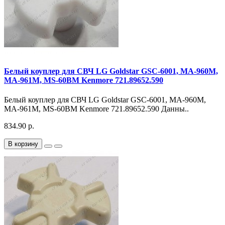
Белый коуплер для СВЧ LG Goldstar GSC-6001, MA-960M,
MA-961M, MS-60BM Kenmore 721.89652.590
Белый коуплер для СВЧ LG Goldstar GSC-6001, MA-960M,
MA-961M, MS-60BM Kenmore 721.89652.590 Данны..
834.90 р.
В корзину