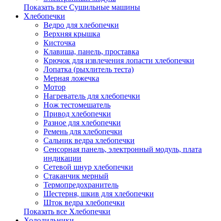
Показать все Сушильные машины
Хлебопечки
Ведро для хлебопечки
Верхняя крышка
Кисточка
Клавиша, панель, проставка
Крючок для извлечения лопасти хлебопечки
Лопатка (рыхлитель теста)
Мерная ложечка
Мотор
Нагреватель для хлебопечки
Нож тестомешатель
Привод хлебопечки
Разное для хлебопечки
Ремень для хлебопечки
Сальник ведра хлебопечки
Сенсорная панель, электронный модуль, плата
индикации
Сетевой шнур хлебопечки
Стаканчик мерный
Термопредохранитель
Шестерня, шкив для хлебопечки
Шток ведра хлебопечки
Показать все Хлебопечки
Холодильники