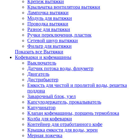
Крепеж вытяжки
Крыльчатка вентилятора вытяжки
Лампочка вытяжки
Модуль для вытяжки
Проводка вытяжки
Разное для вытяжки
Ручки переключения, пластик
Сетевой шнур вытяжки
Фильтр для вытяжки
Показать все Вытяжки
Кофеварки и кофемашины
Выключатель
Датчик потока воды, флоуметр
Двигатель
Дистрибьютер
Емкость для чистой и пролитой воды, решетка
поддона
Заварочный блок, узел
Капсулодержатель, прокалыватель
Капучинатор
Клапан кофемашины, поршень термоблока
Колба для кофеварки
Контейнер для отработанного кофе
Крышка емкости для воды, зерен
Мерная ложечка