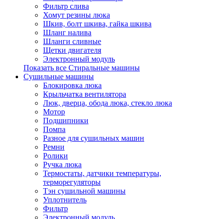
Фильтр слива
Хомут резины люка
Шкив, болт шкива, гайка шкива
Шланг налива
Шланги сливные
Щетки двигателя
Электронный модуль
Показать все Стиральные машины
Сушильные машины
Блокировка люка
Крыльчатка вентилятора
Люк, дверца, обода люка, стекло люка
Мотор
Подшипники
Помпа
Разное для сушильных машин
Ремни
Ролики
Ручка люка
Термостаты, датчики температуры,
терморегуляторы
Тэн сушильной машины
Уплотнитель
Фильтр
Электронный модуль