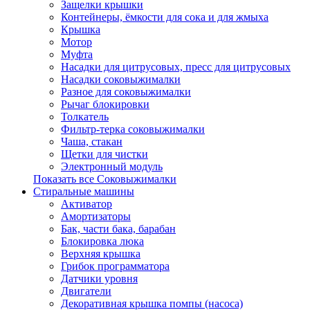
Защелки крышки
Контейнеры, ёмкости для сока и для жмыха
Крышка
Мотор
Муфта
Насадки для цитрусовых, пресс для цитрусовых
Насадки соковыжималки
Разное для соковыжималки
Рычаг блокировки
Толкатель
Фильтр-терка соковыжималки
Чаша, стакан
Щетки для чистки
Электронный модуль
Показать все Соковыжималки
Стиральные машины
Активатор
Амортизаторы
Бак, части бака, барабан
Блокировка люка
Верхняя крышка
Грибок программатора
Датчики уровня
Двигатели
Декоративная крышка помпы (насоса)