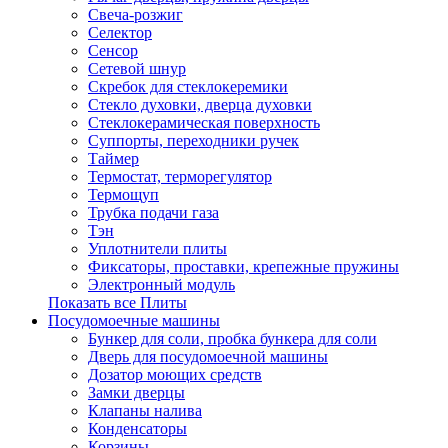
Свеча-розжиг
Селектор
Сенсор
Сетевой шнур
Скребок для стеклокеремики
Стекло духовки, дверца духовки
Стеклокерамическая поверхность
Суппорты, переходники ручек
Таймер
Термостат, терморегулятор
Термощуп
Трубка подачи газа
Тэн
Уплотнители плиты
Фиксаторы, проставки, крепежные пружины
Электронный модуль
Показать все Плиты
Посудомоечные машины
Бункер для соли, пробка бункера для соли
Дверь для посудомоечной машины
Дозатор моющих средств
Замки дверцы
Клапаны налива
Конденсаторы
Корзины