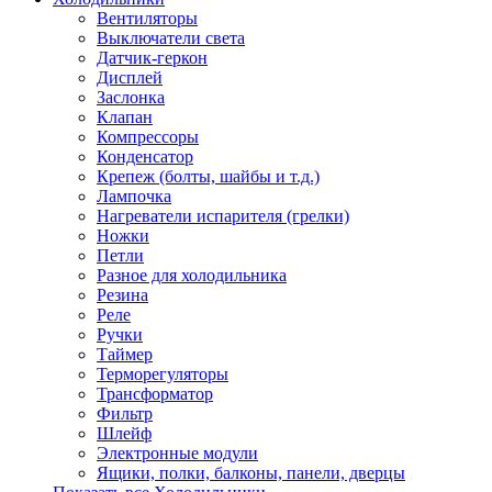
Вентиляторы
Выключатели света
Датчик-геркон
Дисплей
Заслонка
Клапан
Компрессоры
Конденсатор
Крепеж (болты, шайбы и т.д.)
Лампочка
Нагреватели испарителя (грелки)
Ножки
Петли
Разное для холодильника
Резина
Реле
Ручки
Таймер
Терморегуляторы
Трансформатор
Фильтр
Шлейф
Электронные модули
Ящики, полки, балконы, панели, дверцы