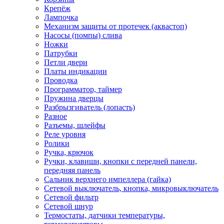
Крепёж
Лампочка
Механизм защиты от протечек (аквастоп)
Насосы (помпы) слива
Ножки
Патрубки
Петли двери
Платы индикации
Проводка
Программатор, таймер
Пружина дверцы
Разбрызгиватель (лопасть)
Разное
Разъемы, шлейфы
Реле уровня
Ролики
Ручка, крючок
Ручки, клавиши, кнопки с передней панели,
передняя панель
Сальник верхнего импеллера (гайка)
Сетевой выключатель, кнопка, микровыключатель
Сетевой фильтр
Сетевой шнур
Термостаты, датчики температуры,