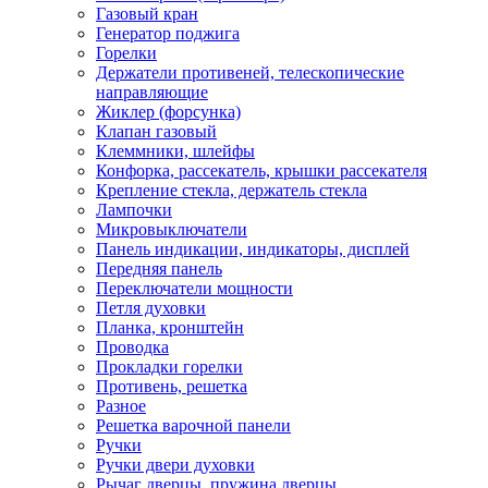
Газовый кран
Генератор поджига
Горелки
Держатели противеней, телескопические
направляющие
Жиклер (форсунка)
Клапан газовый
Клеммники, шлейфы
Конфорка, рассекатель, крышки рассекателя
Крепление стекла, держатель стекла
Лампочки
Микровыключатели
Панель индикации, индикаторы, дисплей
Передняя панель
Переключатели мощности
Петля духовки
Планка, кронштейн
Проводка
Прокладки горелки
Противень, решетка
Разное
Решетка варочной панели
Ручки
Ручки двери духовки
Рычаг дверцы, пружина дверцы