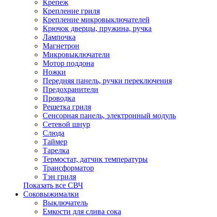
Крепеж
Крепление гриля
Крепление микровыключателей
Крючок дверцы, пружина, ручка
Лампочка
Магнетрон
Микровыключатели
Мотор поддона
Ножки
Передняя панель, ручки переключения
Предохранители
Проводка
Решетка гриля
Сенсорная панель, электронный модуль
Сетевой шнур
Слюда
Таймер
Тарелка
Термостат, датчик температуры
Трансформатор
Тэн гриля
Показать все СВЧ
Соковыжималки
Выключатель
Емкости для слива сока