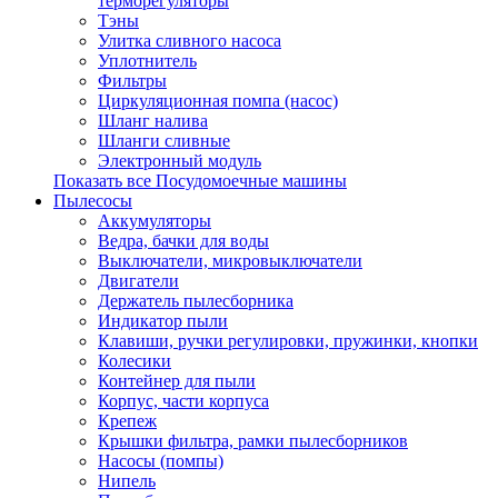
терморегуляторы
Тэны
Улитка сливного насоса
Уплотнитель
Фильтры
Циркуляционная помпа (насос)
Шланг налива
Шланги сливные
Электронный модуль
Показать все Посудомоечные машины
Пылесосы
Аккумуляторы
Ведра, бачки для воды
Выключатели, микровыключатели
Двигатели
Держатель пылесборника
Индикатор пыли
Клавиши, ручки регулировки, пружинки, кнопки
Колесики
Контейнер для пыли
Корпус, части корпуса
Крепеж
Крышки фильтра, рамки пылесборников
Насосы (помпы)
Нипель