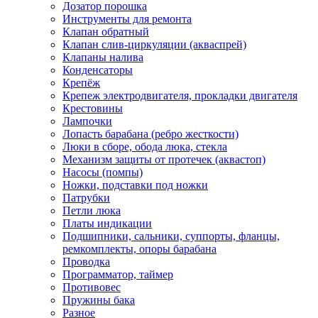
Дозатор порошка
Инструменты для ремонта
Клапан обратный
Клапан слив-циркуляции (акваспрей)
Клапаны налива
Конденсаторы
Крепёж
Крепеж электродвигателя, прокладки двигателя
Крестовины
Лампочки
Лопасть барабана (ребро жесткости)
Люки в сборе, обода люка, стекла
Механизм защиты от протечек (аквастоп)
Насосы (помпы)
Ножки, подставки под ножки
Патрубки
Петли люка
Платы индикации
Подшипники, сальники, суппорты, фланцы,
ремкомплекты, опоры барабана
Проводка
Программатор, таймер
Противовес
Пружины бака
Разное