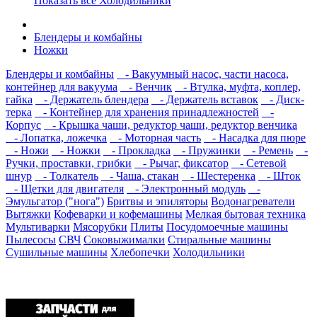
Показать все Холодильники
Блендеры и комбайны
Ножки
Блендеры и комбайны
- Вакуумный насос, части насоса,
контейнер для вакуума
- Венчик
- Втулка, муфта, коплер,
гайка
- Держатель блендера
- Держатель вставок
- Диск-
терка
- Контейнер для хранения принадлежностей
-
Корпус
- Крышка чаши, редуктор чаши, редуктор венчика
- Лопатка, ложечка
- Моторная часть
- Насадка для пюре
- Ножи
- Ножки
- Прокладка
- Пружинки
- Ремень
-
Ручки, проставки, грибки
- Рычаг, фиксатор
- Сетевой
шнур
- Толкатель
- Чаша, стакан
- Шестеренка
- Шток
- Щетки для двигателя
- Электронный модуль
-
Эмульгатор ("нога")
Бритвы и эпиляторы
Водонагреватели
Вытяжки
Кофеварки и кофемашины
Мелкая бытовая техника
Мультиварки
Мясорубки
Плиты
Посудомоечные машины
Пылесосы
СВЧ
Соковыжималки
Стиральные машины
Сушильные машины
Хлебопечки
Холодильники