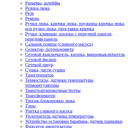
Разъемы, шлейфы
Резина люка
Реле
Ремень
Ручки люка, крючки люка, пружины крючка люка,
оси ручки люка, проставки крючка
Ручки, клавиши, кнопки с передней панели,
передняя панель
Сальник помпы (сливного насоса)
Селектор, потенциометр
Сетевой выключатель, кнопка, микровыключатель
Сетевой фильтр
Сетевой шнур
Сушка, части сушки
Тахогенератор
Термостаты, датчики температуры,
терморегуляторы
Транспортировочные болты
Трансформатор
Тросик блокировки люка
Тэны
Улитка сливного насоса
Уплотнитель датчика температуры
Устройство остановки барабана, датчик парковки
Фиксатор амортизатора