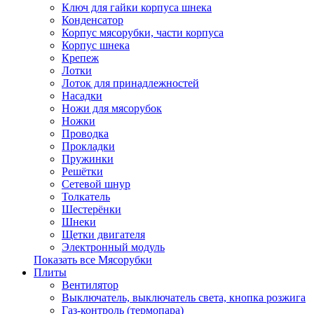
Ключ для гайки корпуса шнека
Конденсатор
Корпус мясорубки, части корпуса
Корпус шнека
Крепеж
Лотки
Лоток для принадлежностей
Насадки
Ножи для мясорубок
Ножки
Проводка
Прокладки
Пружинки
Решётки
Сетевой шнур
Толкатель
Шестерёнки
Шнеки
Щетки двигателя
Электронный модуль
Показать все Мясорубки
Плиты
Вентилятор
Выключатель, выключатель света, кнопка розжига
Газ-контроль (термопара)