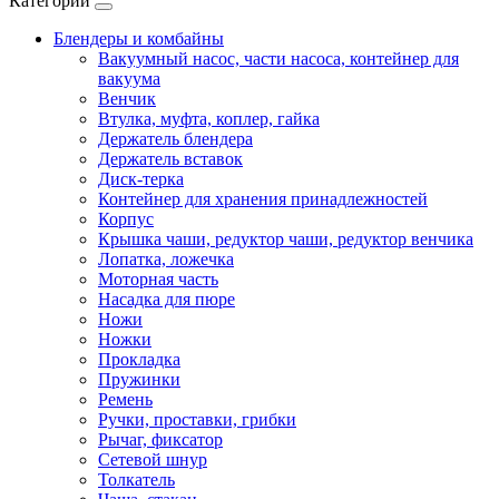
Категории
Блендеры и комбайны
Вакуумный насос, части насоса, контейнер для
вакуума
Венчик
Втулка, муфта, коплер, гайка
Держатель блендера
Держатель вставок
Диск-терка
Контейнер для хранения принадлежностей
Корпус
Крышка чаши, редуктор чаши, редуктор венчика
Лопатка, ложечка
Моторная часть
Насадка для пюре
Ножи
Ножки
Прокладка
Пружинки
Ремень
Ручки, проставки, грибки
Рычаг, фиксатор
Сетевой шнур
Толкатель