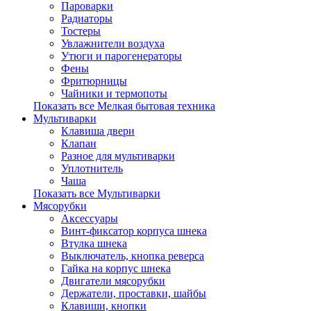
Пароварки
Радиаторы
Тостеры
Увлажнители воздуха
Утюги и парогенераторы
Фены
Фритюрницы
Чайники и термопоты
Показать все Мелкая бытовая техника
Мультиварки
Клавиша двери
Клапан
Разное для мультиварки
Уплотнитель
Чаша
Показать все Мультиварки
Мясорубки
Аксессуары
Винт-фиксатор корпуса шнека
Втулка шнека
Выключатель, кнопка реверса
Гайка на корпус шнека
Двигатели мясорубки
Держатели, проставки, шайбы
Клавиши, кнопки