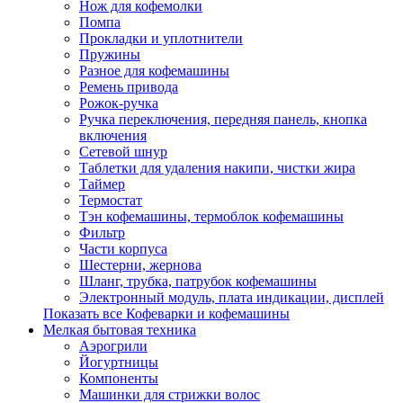
Нож для кофемолки
Помпа
Прокладки и уплотнители
Пружины
Разное для кофемашины
Ремень привода
Рожок-ручка
Ручка переключения, передняя панель, кнопка
включения
Сетевой шнур
Таблетки для удаления накипи, чистки жира
Таймер
Термостат
Тэн кофемашины, термоблок кофемашины
Фильтр
Части корпуса
Шестерни, жернова
Шланг, трубка, патрубок кофемашины
Электронный модуль, плата индикации, дисплей
Показать все Кофеварки и кофемашины
Мелкая бытовая техника
Аэрогрили
Йогуртницы
Компоненты
Машинки для стрижки волос