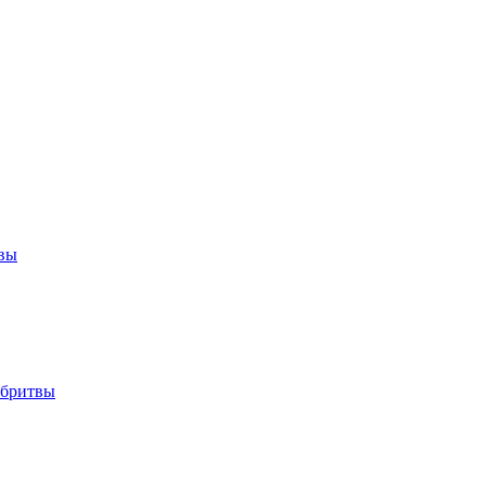
твы
 бритвы