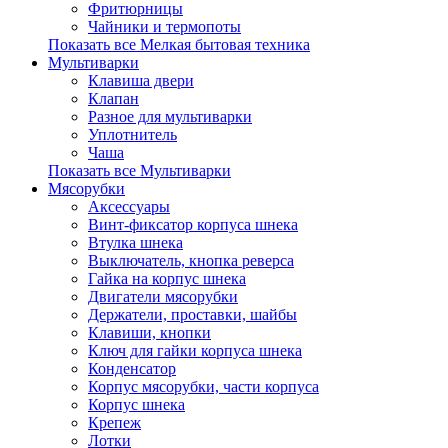
Фритюрницы
Чайники и термопоты
Показать все Мелкая бытовая техника
Мультиварки
Клавиша двери
Клапан
Разное для мультиварки
Уплотнитель
Чаша
Показать все Мультиварки
Мясорубки
Аксессуары
Винт-фиксатор корпуса шнека
Втулка шнека
Выключатель, кнопка реверса
Гайка на корпус шнека
Двигатели мясорубки
Держатели, проставки, шайбы
Клавиши, кнопки
Ключ для гайки корпуса шнека
Конденсатор
Корпус мясорубки, части корпуса
Корпус шнека
Крепеж
Лотки