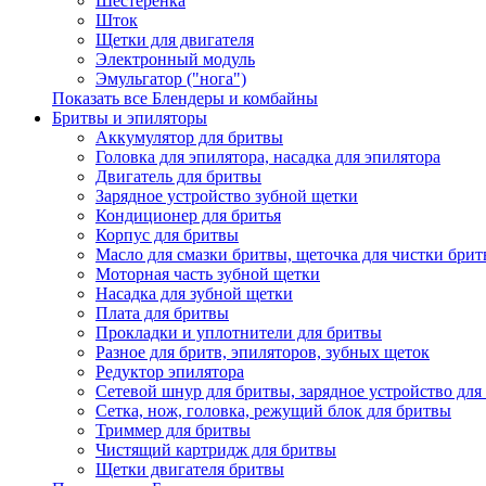
Шестеренка
Шток
Щетки для двигателя
Электронный модуль
Эмульгатор ("нога")
Показать все Блендеры и комбайны
Бритвы и эпиляторы
Аккумулятор для бритвы
Головка для эпилятора, насадка для эпилятора
Двигатель для бритвы
Зарядное устройство зубной щетки
Кондиционер для бритья
Корпус для бритвы
Масло для смазки бритвы, щеточка для чистки бри
Моторная часть зубной щетки
Насадка для зубной щетки
Плата для бритвы
Прокладки и уплотнители для бритвы
Разное для бритв, эпиляторов, зубных щеток
Редуктор эпилятора
Сетевой шнур для бритвы, зарядное устройство для
Сетка, нож, головка, режущий блок для бритвы
Триммер для бритвы
Чистящий картридж для бритвы
Щетки двигателя бритвы