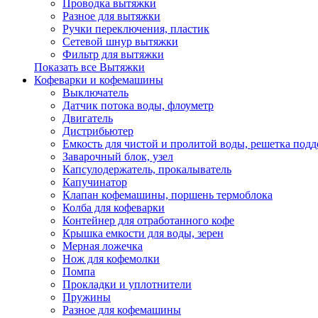
Проводка вытяжки
Разное для вытяжки
Ручки переключения, пластик
Сетевой шнур вытяжки
Фильтр для вытяжки
Показать все Вытяжки
Кофеварки и кофемашины
Выключатель
Датчик потока воды, флоуметр
Двигатель
Дистрибьютер
Емкость для чистой и пролитой воды, решетка подд
Заварочный блок, узел
Капсулодержатель, прокалыватель
Капучинатор
Клапан кофемашины, поршень термоблока
Колба для кофеварки
Контейнер для отработанного кофе
Крышка емкости для воды, зерен
Мерная ложечка
Нож для кофемолки
Помпа
Прокладки и уплотнители
Пружины
Разное для кофемашины