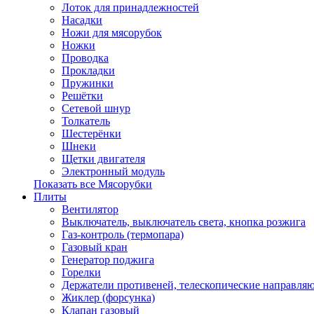
Лоток для принадлежностей
Насадки
Ножи для мясорубок
Ножки
Проводка
Прокладки
Пружинки
Решётки
Сетевой шнур
Толкатель
Шестерёнки
Шнеки
Щетки двигателя
Электронный модуль
Показать все Мясорубки
Плиты
Вентилятор
Выключатель, выключатель света, кнопка розжига
Газ-контроль (термопара)
Газовый кран
Генератор поджига
Горелки
Держатели противеней, телескопические направля
Жиклер (форсунка)
Клапан газовый