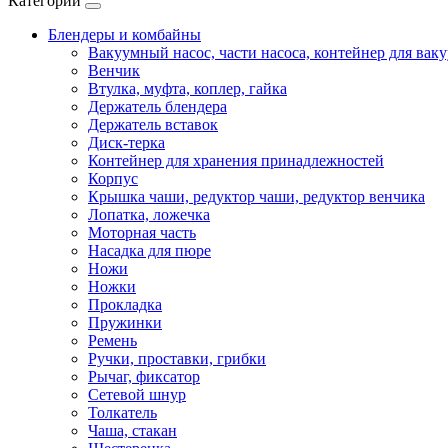
Категории
Блендеры и комбайны
Вакуумный насос, части насоса, контейнер для вак
Венчик
Втулка, муфта, коплер, гайка
Держатель блендера
Держатель вставок
Диск-терка
Контейнер для хранения принадлежностей
Корпус
Крышка чаши, редуктор чаши, редуктор венчика
Лопатка, ложечка
Моторная часть
Насадка для пюре
Ножи
Ножки
Прокладка
Пружинки
Ремень
Ручки, проставки, грибки
Рычаг, фиксатор
Сетевой шнур
Толкатель
Чаша, стакан