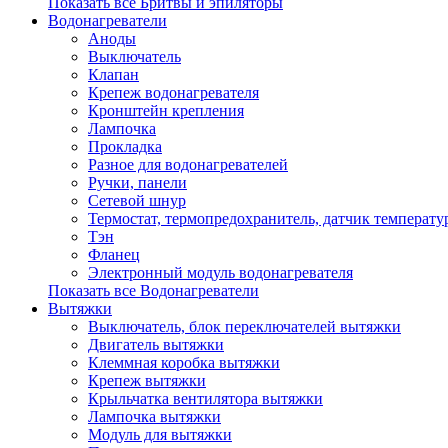
Показать все Бритвы и эпиляторы
Водонагреватели
Аноды
Выключатель
Клапан
Крепеж водонагревателя
Кронштейн крепления
Лампочка
Прокладка
Разное для водонагревателей
Ручки, панели
Сетевой шнур
Термостат, термопредохранитель, датчик температу
Тэн
Фланец
Электронный модуль водонагревателя
Показать все Водонагреватели
Вытяжки
Выключатель, блок переключателей вытяжки
Двигатель вытяжки
Клеммная коробка вытяжки
Крепеж вытяжки
Крыльчатка вентилятора вытяжки
Лампочка вытяжки
Модуль для вытяжки