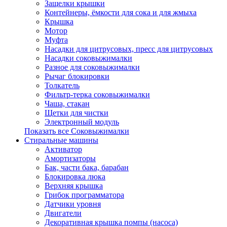
Защелки крышки
Контейнеры, ёмкости для сока и для жмыха
Крышка
Мотор
Муфта
Насадки для цитрусовых, пресс для цитрусовых
Насадки соковыжималки
Разное для соковыжималки
Рычаг блокировки
Толкатель
Фильтр-терка соковыжималки
Чаша, стакан
Щетки для чистки
Электронный модуль
Показать все Соковыжималки
Стиральные машины
Активатор
Амортизаторы
Бак, части бака, барабан
Блокировка люка
Верхняя крышка
Грибок программатора
Датчики уровня
Двигатели
Декоративная крышка помпы (насоса)