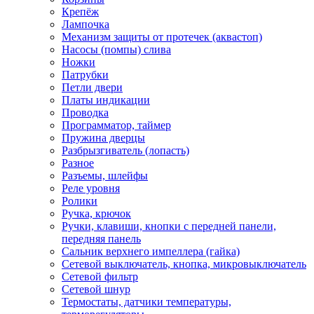
Крепёж
Лампочка
Механизм защиты от протечек (аквастоп)
Насосы (помпы) слива
Ножки
Патрубки
Петли двери
Платы индикации
Проводка
Программатор, таймер
Пружина дверцы
Разбрызгиватель (лопасть)
Разное
Разъемы, шлейфы
Реле уровня
Ролики
Ручка, крючок
Ручки, клавиши, кнопки с передней панели,
передняя панель
Сальник верхнего импеллера (гайка)
Сетевой выключатель, кнопка, микровыключатель
Сетевой фильтр
Сетевой шнур
Термостаты, датчики температуры,