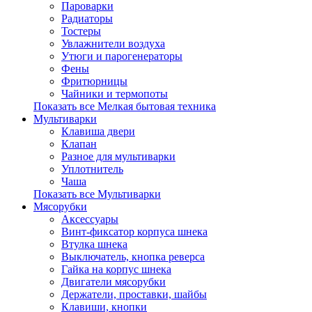
Пароварки
Радиаторы
Тостеры
Увлажнители воздуха
Утюги и парогенераторы
Фены
Фритюрницы
Чайники и термопоты
Показать все Мелкая бытовая техника
Мультиварки
Клавиша двери
Клапан
Разное для мультиварки
Уплотнитель
Чаша
Показать все Мультиварки
Мясорубки
Аксессуары
Винт-фиксатор корпуса шнека
Втулка шнека
Выключатель, кнопка реверса
Гайка на корпус шнека
Двигатели мясорубки
Держатели, проставки, шайбы
Клавиши, кнопки