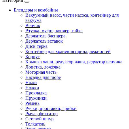
Категории
Блендеры и комбайны
Вакуумный насос, части насоса, контейнер для
вакуума
Венчик
Втулка, муфта, коплер, гайка
Держатель блендера
Держатель вставок
Диск-терка
Контейнер для хранения принадлежностей
Корпус
Крышка чаши, редуктор чаши, редуктор венчика
Лопатка, ложечка
Моторная часть
Насадка для пюре
Ножи
Ножки
Прокладка
Пружинки
Ремень
Ручки, проставки, грибки
Рычаг, фиксатор
Сетевой шнур
Толкатель