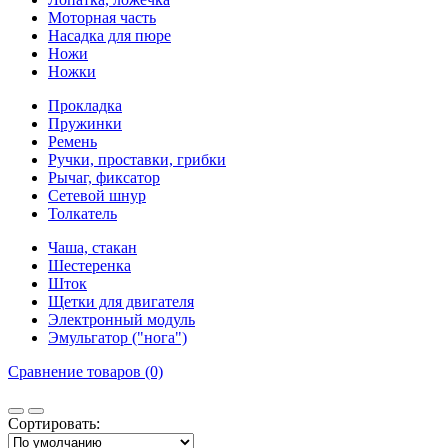
Моторная часть
Насадка для пюре
Ножи
Ножки
Прокладка
Пружинки
Ремень
Ручки, проставки, грибки
Рычаг, фиксатор
Сетевой шнур
Толкатель
Чаша, стакан
Шестеренка
Шток
Щетки для двигателя
Электронный модуль
Эмульгатор ("нога")
Сравнение товаров (0)
Сортировать: