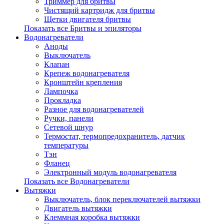
Триммер для бритвы
Чистящий картридж для бритвы
Щетки двигателя бритвы
Показать все Бритвы и эпиляторы
Водонагреватели
Аноды
Выключатель
Клапан
Крепеж водонагревателя
Кронштейн крепления
Лампочка
Прокладка
Разное для водонагревателей
Ручки, панели
Сетевой шнур
Термостат, термопредохранитель, датчик
температуры
Тэн
Фланец
Электронный модуль водонагревателя
Показать все Водонагреватели
Вытяжки
Выключатель, блок переключателей вытяжки
Двигатель вытяжки
Клеммная коробка вытяжки