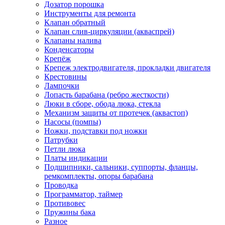
Дозатор порошка
Инструменты для ремонта
Клапан обратный
Клапан слив-циркуляции (акваспрей)
Клапаны налива
Конденсаторы
Крепёж
Крепеж электродвигателя, прокладки двигателя
Крестовины
Лампочки
Лопасть барабана (ребро жесткости)
Люки в сборе, обода люка, стекла
Механизм защиты от протечек (аквастоп)
Насосы (помпы)
Ножки, подставки под ножки
Патрубки
Петли люка
Платы индикации
Подшипники, сальники, суппорты, фланцы,
ремкомплекты, опоры барабана
Проводка
Программатор, таймер
Противовес
Пружины бака
Разное