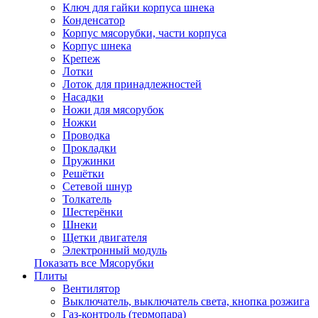
Ключ для гайки корпуса шнека
Конденсатор
Корпус мясорубки, части корпуса
Корпус шнека
Крепеж
Лотки
Лоток для принадлежностей
Насадки
Ножи для мясорубок
Ножки
Проводка
Прокладки
Пружинки
Решётки
Сетевой шнур
Толкатель
Шестерёнки
Шнеки
Щетки двигателя
Электронный модуль
Показать все Мясорубки
Плиты
Вентилятор
Выключатель, выключатель света, кнопка розжига
Газ-контроль (термопара)