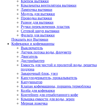
Крепеж вытяжки
Крыльчатка вентилятора вытяжки
Лампочка вытяжки
Модуль для вытяжки
Проводка вытяжки
Разное для вытяжки
Ручки переключения, пластик
Сетевой шнур вытяжки
Фильтр для вытяжки
Показать все Вытяжки
Кофеварки и кофемашины
Выключатель
Датчик потока воды, флоуметр
Двигатель
Дистрибьютер
Емкость для чистой и пролитой воды, решетка
поддона
Заварочный блок, узел
Капсулодержатель, прокалыватель
Капучинатор
Клапан кофемашины, поршень термоблока
Колба для кофеварки
Контейнер для отработанного кофе
Крышка емкости для воды, зерен
Мерная ложечка