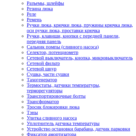
Разъемы, шлейфы
Резина люка
Реле
Ремень
Ручки люка, крючки люка, пружины крючка люка,
оси ручки люка, проставки крючка
Ручки, клавиши, кнопки с передней панели,
передняя панель
Сальник помпы (сливного насоса)
Селектор, потенциометр
Сетевой выключатель, кнопка, микровыключатель
Сетевой фильтр
Сетевой шнур
Сушка, части сушки
Тахогенератор
Термостаты, датчики температуры,
терморегуляторы
Транспортировочные болты
Трансформатор
Тросик блокировки люка
Тэны
Улитка сливного насоса
Уплотнитель датчика температуры
Устройство остановки барабана, датчик парковки
Фиксатор амортизатора