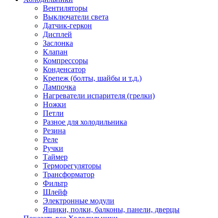
Вентиляторы
Выключатели света
Датчик-геркон
Дисплей
Заслонка
Клапан
Компрессоры
Конденсатор
Крепеж (болты, шайбы и т.д.)
Лампочка
Нагреватели испарителя (грелки)
Ножки
Петли
Разное для холодильника
Резина
Реле
Ручки
Таймер
Терморегуляторы
Трансформатор
Фильтр
Шлейф
Электронные модули
Ящики, полки, балконы, панели, дверцы