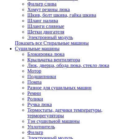
Фильтр слива
Хомут резины люка
Шкив, болт шкива, гайка шкива
Шланг налива
Шланги сливные
Щетки двигателя
Электронный модуль
Показать все Стиральные машины
Сушильные машины
Блокировка люка
Крыльчатка вентилятора
Люк, дверца, обода люка, стекло люка
Мотор
Подшипники
Помпа
Разное для сушильных машин
Ремни
Ролики
Ручка люка
Термостаты, датчики температуры,
терморегуляторы
Тэн сушильной машины
Уплотнитель
Фильтр
Электронный модуль