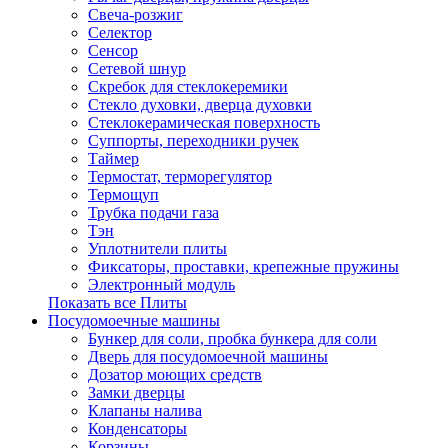
Свеча-розжиг
Селектор
Сенсор
Сетевой шнур
Скребок для стеклокеремики
Стекло духовки, дверца духовки
Стеклокерамическая поверхность
Суппорты, переходники ручек
Таймер
Термостат, терморегулятор
Термощуп
Трубка подачи газа
Тэн
Уплотнители плиты
Фиксаторы, проставки, крепежные пружины
Электронный модуль
Показать все Плиты
Посудомоечные машины
Бункер для соли, пробка бункера для соли
Дверь для посудомоечной машины
Дозатор моющих средств
Замки дверцы
Клапаны налива
Конденсаторы
Корзины