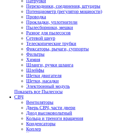
Патрубки
Переходники, соединения, штуцеры
Потенциометр (регулятор мощности)
Проводка
Прокладки, уплотнители
Пылесборники, мешки
Разное для пылесосов
Сетевой шнур
Телескопические трубки
Фиксаторы, рычаги, суппорты
Фильтры
Химия
Шланги, ручки шланга
Шлейфы
Щетки двигателя
Щетки, насадки
Электронный модуль
Показать все Пылесосы
СВЧ
Вентиляторы
Дверь СВЧ, части двери
Диод высоковольтный
Кольца и треноги вращения
Конденсаторы
Коплер