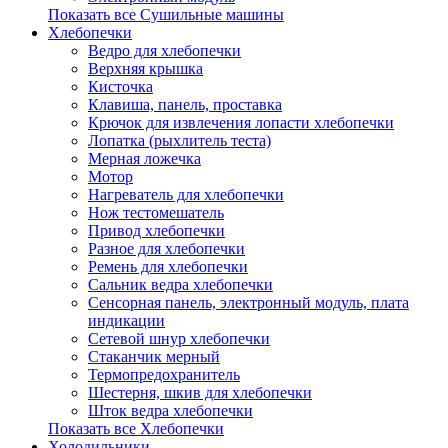
Показать все Сушильные машины
Хлебопечки
Ведро для хлебопечки
Верхняя крышка
Кисточка
Клавиша, панель, проставка
Крючок для извлечения лопасти хлебопечки
Лопатка (рыхлитель теста)
Мерная ложечка
Мотор
Нагреватель для хлебопечки
Нож тестомешатель
Привод хлебопечки
Разное для хлебопечки
Ремень для хлебопечки
Сальник ведра хлебопечки
Сенсорная панель, электронный модуль, плата
индикации
Сетевой шнур хлебопечки
Стаканчик мерный
Термопредохранитель
Шестерня, шкив для хлебопечки
Шток ведра хлебопечки
Показать все Хлебопечки
Холодильники