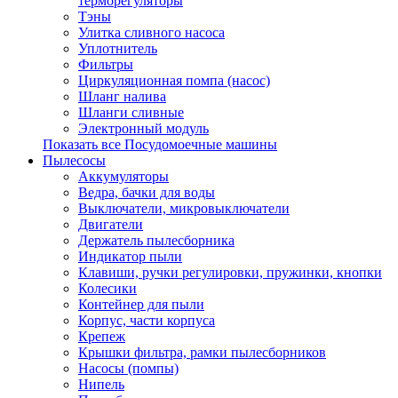
терморегуляторы
Тэны
Улитка сливного насоса
Уплотнитель
Фильтры
Циркуляционная помпа (насос)
Шланг налива
Шланги сливные
Электронный модуль
Показать все Посудомоечные машины
Пылесосы
Аккумуляторы
Ведра, бачки для воды
Выключатели, микровыключатели
Двигатели
Держатель пылесборника
Индикатор пыли
Клавиши, ручки регулировки, пружинки, кнопки
Колесики
Контейнер для пыли
Корпус, части корпуса
Крепеж
Крышки фильтра, рамки пылесборников
Насосы (помпы)
Нипель