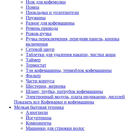
Нож для кофемолки
Помпа
Прокладки и уплотнители
Пружины
Разное для кофемашины
Ремень привода
Рожок-ручка
Ручка переключения, передняя панель, кнопка
включения
Сетевой шнур
Таблетки для удаления накипи, чистки жира
Таймер
Термостат
Тэн кофемашины, термоблок кофемашины
Фильтр
Части корпуса
Шестерни, жернова
Шланг, трубка, патрубок кофемашины
Электронный модуль, плата индикации, дисплей
Показать все Кофеварки и кофемашины
Мелкая бытовая техника
Аэрогрили
Йогуртницы
Компоненты
Машинки для стрижки волос