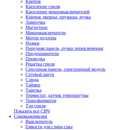
Крепеж
Крепление гриля
Крепление микровыключателей
Крючок дверцы, пружина, ручка
Лампочка
Магнетрон
Микровыключатели
Мотор поддона
Ножки
Передняя панель, ручки переключения
Предохранители
Проводка
Решетка гриля
Сенсорная панель, электронный модуль
Сетевой шнур
Слюда
Таймер
Тарелка
Термостат, датчик температуры
Трансформатор
Тэн гриля
Показать все СВЧ
Соковыжималки
Выключатель
Емкости для слива сока