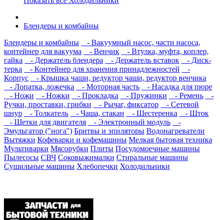
Показать все Холодильники
Блендеры и комбайны
Блендеры и комбайны
- Вакуумный насос, части насоса,
контейнер для вакуума
- Венчик
- Втулка, муфта, коплер,
гайка
- Держатель блендера
- Держатель вставок
- Диск-
терка
- Контейнер для хранения принадлежностей
-
Корпус
- Крышка чаши, редуктор чаши, редуктор венчика
- Лопатка, ложечка
- Моторная часть
- Насадка для пюре
- Ножи
- Ножки
- Прокладка
- Пружинки
- Ремень
-
Ручки, проставки, грибки
- Рычаг, фиксатор
- Сетевой
шнур
- Толкатель
- Чаша, стакан
- Шестеренка
- Шток
- Щетки для двигателя
- Электронный модуль
-
Эмульгатор ("нога")
Бритвы и эпиляторы
Водонагреватели
Вытяжки
Кофеварки и кофемашины
Мелкая бытовая техника
Мультиварки
Мясорубки
Плиты
Посудомоечные машины
Пылесосы
СВЧ
Соковыжималки
Стиральные машины
Сушильные машины
Хлебопечки
Холодильники