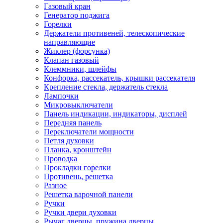
Газовый кран
Генератор поджига
Горелки
Держатели противеней, телескопические
направляющие
Жиклер (форсунка)
Клапан газовый
Клеммники, шлейфы
Конфорка, рассекатель, крышки рассекателя
Крепление стекла, держатель стекла
Лампочки
Микровыключатели
Панель индикации, индикаторы, дисплей
Передняя панель
Переключатели мощности
Петля духовки
Планка, кронштейн
Проводка
Прокладки горелки
Противень, решетка
Разное
Решетка варочной панели
Ручки
Ручки двери духовки
Рычаг дверцы, пружина дверцы