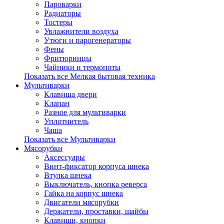
Пароварки
Радиаторы
Тостеры
Увлажнители воздуха
Утюги и парогенераторы
Фены
Фритюрницы
Чайники и термопоты
Показать все Мелкая бытовая техника
Мультиварки
Клавиша двери
Клапан
Разное для мультиварки
Уплотнитель
Чаша
Показать все Мультиварки
Мясорубки
Аксессуары
Винт-фиксатор корпуса шнека
Втулка шнека
Выключатель, кнопка реверса
Гайка на корпус шнека
Двигатели мясорубки
Держатели, проставки, шайбы
Клавиши, кнопки