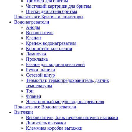
Триммер для бритвы
Чистящий картридж для бритвы
Щетки двигателя бритвы
Показать все Бритвы и эпиляторы
Водонагреватели
Аноды
Выключатель
Клапан
Крепеж водонагревателя
Кронштейн крепления
Лампочка
Прокладка
Разное для водонагревателей
Ручки, панели
Сетевой шнур
Термостат, термопредохранитель, датчик
температуры
Тэн
Фланец
Электронный модуль водонагревателя
Показать все Водонагреватели
Вытяжки
Выключатель, блок переключателей вытяжки
Двигатель вытяжки
Клеммная коробка вытяжки