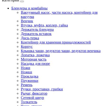
Категории
Блендеры и комбайны
Вакуумный насос, части насоса, контейнер для
вакуума
Венчик
Втулка, муфта, коплер, гайка
Держатель блендера
Держатель вставок
Диск-терка
Контейнер для хранения принадлежностей
Корпус
Крышка чаши, редуктор чаши, редуктор венчика
Лопатка, ложечка
Моторная часть
Насадка для пюре
Ножи
Ножки
Прокладка
Пружинки
Ремень
Ручки, проставки, грибки
Рычаг, фиксатор
Сетевой шнур
Толкатель