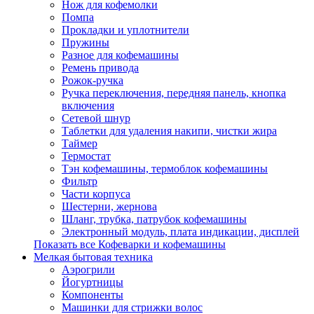
Нож для кофемолки
Помпа
Прокладки и уплотнители
Пружины
Разное для кофемашины
Ремень привода
Рожок-ручка
Ручка переключения, передняя панель, кнопка
включения
Сетевой шнур
Таблетки для удаления накипи, чистки жира
Таймер
Термостат
Тэн кофемашины, термоблок кофемашины
Фильтр
Части корпуса
Шестерни, жернова
Шланг, трубка, патрубок кофемашины
Электронный модуль, плата индикации, дисплей
Показать все Кофеварки и кофемашины
Мелкая бытовая техника
Аэрогрили
Йогуртницы
Компоненты
Машинки для стрижки волос