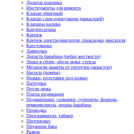
Дозатор порошка
Инструменты для ремонта
Клапан обратный
Клапан слив-циркуляции (акваспрей)
Клапаны налива
Конденсаторы
Крепёж
Крепеж электродвигателя, прокладки двигателя
Крестовины
Лампочки
Лопасть барабана (ребро жесткости)
Люки в сборе, обода люка, стекла
Механизм защиты от протечек (аквастоп)
Насосы (помпы)
Ножки, подставки под ножки
Патрубки
Петли люка
Платы индикации
Подшипники, сальники, суппорты, фланцы,
ремкомплекты, опоры барабана
Проводка
Программатор, таймер
Противовес
Пружины бака
Разное