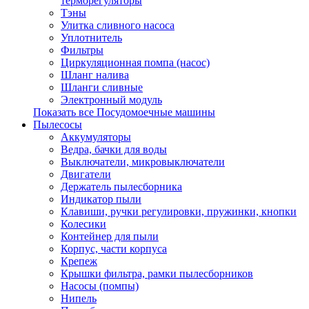
терморегуляторы
Тэны
Улитка сливного насоса
Уплотнитель
Фильтры
Циркуляционная помпа (насос)
Шланг налива
Шланги сливные
Электронный модуль
Показать все Посудомоечные машины
Пылесосы
Аккумуляторы
Ведра, бачки для воды
Выключатели, микровыключатели
Двигатели
Держатель пылесборника
Индикатор пыли
Клавиши, ручки регулировки, пружинки, кнопки
Колесики
Контейнер для пыли
Корпус, части корпуса
Крепеж
Крышки фильтра, рамки пылесборников
Насосы (помпы)
Нипель