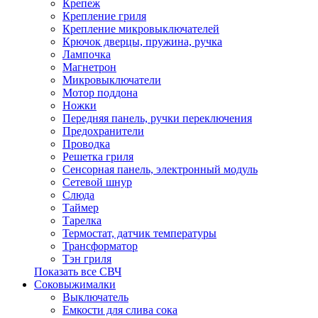
Крепеж
Крепление гриля
Крепление микровыключателей
Крючок дверцы, пружина, ручка
Лампочка
Магнетрон
Микровыключатели
Мотор поддона
Ножки
Передняя панель, ручки переключения
Предохранители
Проводка
Решетка гриля
Сенсорная панель, электронный модуль
Сетевой шнур
Слюда
Таймер
Тарелка
Термостат, датчик температуры
Трансформатор
Тэн гриля
Показать все СВЧ
Соковыжималки
Выключатель
Емкости для слива сока