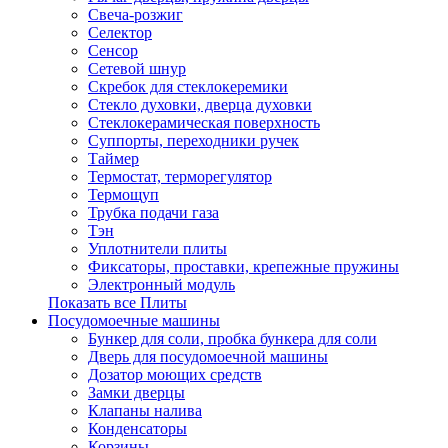
Свеча-розжиг
Селектор
Сенсор
Сетевой шнур
Скребок для стеклокеремики
Стекло духовки, дверца духовки
Стеклокерамическая поверхность
Суппорты, переходники ручек
Таймер
Термостат, терморегулятор
Термощуп
Трубка подачи газа
Тэн
Уплотнители плиты
Фиксаторы, проставки, крепежные пружины
Электронный модуль
Показать все Плиты
Посудомоечные машины
Бункер для соли, пробка бункера для соли
Дверь для посудомоечной машины
Дозатор моющих средств
Замки дверцы
Клапаны налива
Конденсаторы
Корзины