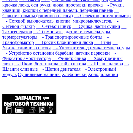
крючка люка, оси ручки люка, проставки крючка
- Ручки,
клавиши, кнопки с передней панели, передняя панель
-
Сальник помпы (сливного насоса)
- Селектор, потенциометр
- Сетевой выключатель, кнопка, микровыключатель
-
Сетевой фильтр
- Сетевой шнур
- Сушка, части сушки
-
Тахогенератор
- Термостаты, датчики температуры,
терморегуляторы
- Транспортировочные болты
-
Трансформатор
- Тросик блокировки люка
- Тэны
-
Улитка сливного насоса
- Уплотнитель датчика температуры
- Устройство остановки барабана, датчик парковки
-
Фиксатор амортизатора
- Фильтр слива
- Хомут резины
люка
- Шкив, болт шкива, гайка шкива
- Шланг налива
-
Шланги сливные
- Щетки двигателя
- Электронный
модуль
Сушильные машины
Хлебопечки
Холодильники