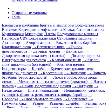
Показать все Холодильники
Стиральные машины
Тэны
Блендеры и комбайны
Бритвы и эпиляторы
Водонагреватели
Вытяжки
Кофеварки и кофемашины
Мелкая бытовая техника
Мультиварки
Мясорубки
Плиты
Посудомоечные машины
Пылесосы
СВЧ
Соковыжималки
Стиральные машины
-
Активатор
- Амортизаторы
- Бак, части бака, барабан
-
Блокировка люка
- Верхняя крышка
- Грибок
программатора
- Датчики уровня
- Двигатели
-
Декоративная крышка помпы (насоса)
- Дозатор порошка
-
Инструменты для ремонта
- Клапан обратный
- Клапан
слив-циркуляции (акваспрей)
- Клапаны налива
-
Конденсаторы
- Крепёж
- Крепеж электродвигателя,
прокладки двигателя
- Крестовины
- Лампочки
- Лопасть
барабана (ребро жесткости)
- Люки в сборе, обода люка,
стекла
- Механизм защиты от протечек (аквастоп)
- Насосы
(помпы)
- Ножки, подставки под ножки
- Патрубки
-
Петли люка
- Платы индикации
- Подшипники, сальники,
суппорты, фланцы, ремкомплекты, опоры барабана
-
Проводка
- Программатор, таймер
- Противовес
-
Пружины бака
- Разное
- Разъемы, шлейфы
- Резина люка
- Реле
- Ремень
- Ручки люка, крючки люка, пружины