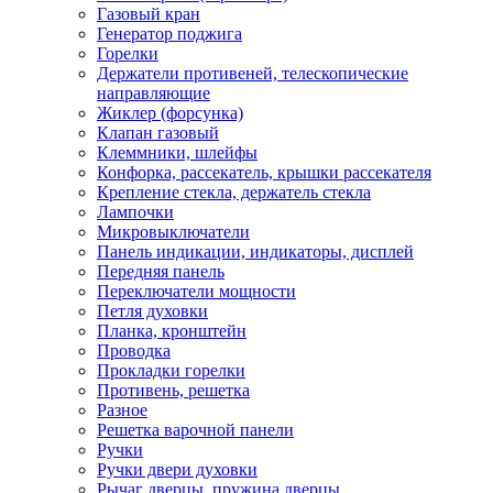
Газовый кран
Генератор поджига
Горелки
Держатели противеней, телескопические
направляющие
Жиклер (форсунка)
Клапан газовый
Клеммники, шлейфы
Конфорка, рассекатель, крышки рассекателя
Крепление стекла, держатель стекла
Лампочки
Микровыключатели
Панель индикации, индикаторы, дисплей
Передняя панель
Переключатели мощности
Петля духовки
Планка, кронштейн
Проводка
Прокладки горелки
Противень, решетка
Разное
Решетка варочной панели
Ручки
Ручки двери духовки
Рычаг дверцы, пружина дверцы