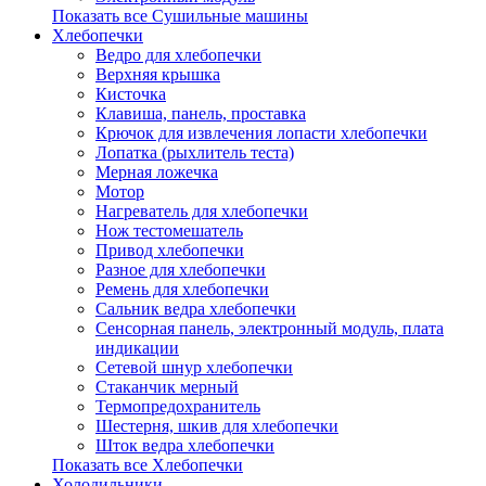
Показать все Сушильные машины
Хлебопечки
Ведро для хлебопечки
Верхняя крышка
Кисточка
Клавиша, панель, проставка
Крючок для извлечения лопасти хлебопечки
Лопатка (рыхлитель теста)
Мерная ложечка
Мотор
Нагреватель для хлебопечки
Нож тестомешатель
Привод хлебопечки
Разное для хлебопечки
Ремень для хлебопечки
Сальник ведра хлебопечки
Сенсорная панель, электронный модуль, плата
индикации
Сетевой шнур хлебопечки
Стаканчик мерный
Термопредохранитель
Шестерня, шкив для хлебопечки
Шток ведра хлебопечки
Показать все Хлебопечки
Холодильники