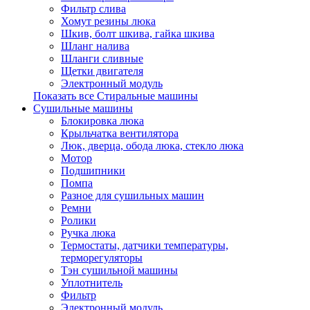
Фильтр слива
Хомут резины люка
Шкив, болт шкива, гайка шкива
Шланг налива
Шланги сливные
Щетки двигателя
Электронный модуль
Показать все Стиральные машины
Сушильные машины
Блокировка люка
Крыльчатка вентилятора
Люк, дверца, обода люка, стекло люка
Мотор
Подшипники
Помпа
Разное для сушильных машин
Ремни
Ролики
Ручка люка
Термостаты, датчики температуры,
терморегуляторы
Тэн сушильной машины
Уплотнитель
Фильтр
Электронный модуль