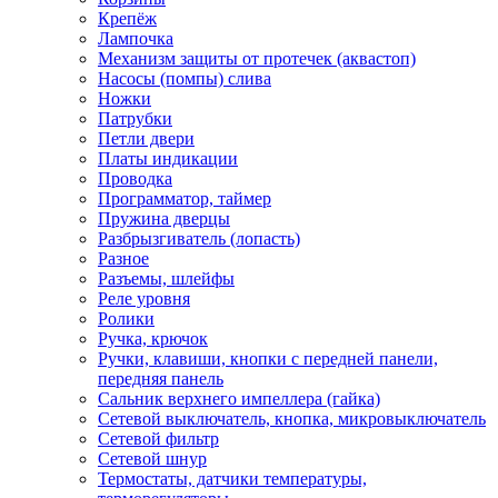
Крепёж
Лампочка
Механизм защиты от протечек (аквастоп)
Насосы (помпы) слива
Ножки
Патрубки
Петли двери
Платы индикации
Проводка
Программатор, таймер
Пружина дверцы
Разбрызгиватель (лопасть)
Разное
Разъемы, шлейфы
Реле уровня
Ролики
Ручка, крючок
Ручки, клавиши, кнопки с передней панели,
передняя панель
Сальник верхнего импеллера (гайка)
Сетевой выключатель, кнопка, микровыключатель
Сетевой фильтр
Сетевой шнур
Термостаты, датчики температуры,