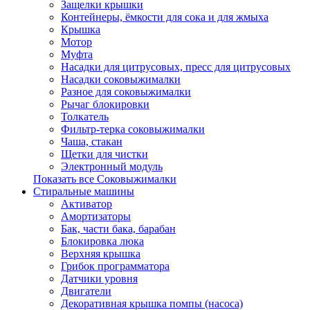
Защелки крышки
Контейнеры, ёмкости для сока и для жмыха
Крышка
Мотор
Муфта
Насадки для цитрусовых, пресс для цитрусовых
Насадки соковыжималки
Разное для соковыжималки
Рычаг блокировки
Толкатель
Фильтр-терка соковыжималки
Чаша, стакан
Щетки для чистки
Электронный модуль
Показать все Соковыжималки
Стиральные машины
Активатор
Амортизаторы
Бак, части бака, барабан
Блокировка люка
Верхняя крышка
Грибок программатора
Датчики уровня
Двигатели
Декоративная крышка помпы (насоса)