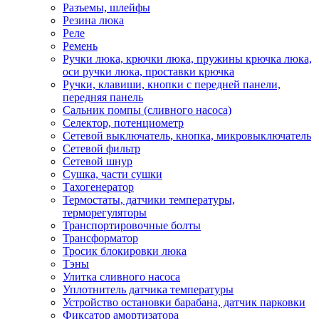
Разъемы, шлейфы
Резина люка
Реле
Ремень
Ручки люка, крючки люка, пружины крючка люка,
оси ручки люка, проставки крючка
Ручки, клавиши, кнопки с передней панели,
передняя панель
Сальник помпы (сливного насоса)
Селектор, потенциометр
Сетевой выключатель, кнопка, микровыключатель
Сетевой фильтр
Сетевой шнур
Сушка, части сушки
Тахогенератор
Термостаты, датчики температуры,
терморегуляторы
Транспортировочные болты
Трансформатор
Тросик блокировки люка
Тэны
Улитка сливного насоса
Уплотнитель датчика температуры
Устройство остановки барабана, датчик парковки
Фиксатор амортизатора