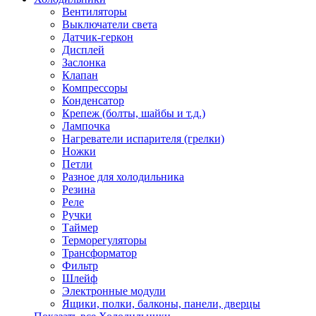
Вентиляторы
Выключатели света
Датчик-геркон
Дисплей
Заслонка
Клапан
Компрессоры
Конденсатор
Крепеж (болты, шайбы и т.д.)
Лампочка
Нагреватели испарителя (грелки)
Ножки
Петли
Разное для холодильника
Резина
Реле
Ручки
Таймер
Терморегуляторы
Трансформатор
Фильтр
Шлейф
Электронные модули
Ящики, полки, балконы, панели, дверцы