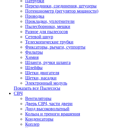
Патрубки
Переходники, соединения, штуцеры
Потенциометр (регулятор мощности)
Проводка
Прокладки, уплотнители
Пылесборники, мешки
Разное для пылесосов
Сетевой шнур
Телескопические трубки
Фиксаторы, рычаги, суппорты
Фильтры
Химия
Шланги, ручки шланга
Шлейфы
Щетки двигателя
Щетки, насадки
Электронный модуль
Показать все Пылесосы
СВЧ
Вентиляторы
Дверь СВЧ, части двери
Диод высоковольтный
Кольца и треноги вращения
Конденсаторы
Коплер