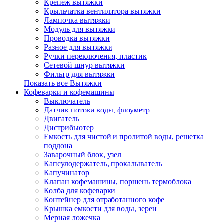
Крепеж вытяжки
Крыльчатка вентилятора вытяжки
Лампочка вытяжки
Модуль для вытяжки
Проводка вытяжки
Разное для вытяжки
Ручки переключения, пластик
Сетевой шнур вытяжки
Фильтр для вытяжки
Показать все Вытяжки
Кофеварки и кофемашины
Выключатель
Датчик потока воды, флоуметр
Двигатель
Дистрибьютер
Емкость для чистой и пролитой воды, решетка
поддона
Заварочный блок, узел
Капсулодержатель, прокалыватель
Капучинатор
Клапан кофемашины, поршень термоблока
Колба для кофеварки
Контейнер для отработанного кофе
Крышка емкости для воды, зерен
Мерная ложечка