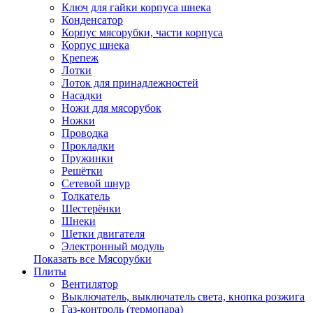
Ключ для гайки корпуса шнека
Конденсатор
Корпус мясорубки, части корпуса
Корпус шнека
Крепеж
Лотки
Лоток для принадлежностей
Насадки
Ножи для мясорубок
Ножки
Проводка
Прокладки
Пружинки
Решётки
Сетевой шнур
Толкатель
Шестерёнки
Шнеки
Щетки двигателя
Электронный модуль
Показать все Мясорубки
Плиты
Вентилятор
Выключатель, выключатель света, кнопка розжига
Газ-контроль (термопара)