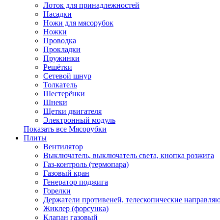
Лоток для принадлежностей
Насадки
Ножи для мясорубок
Ножки
Проводка
Прокладки
Пружинки
Решётки
Сетевой шнур
Толкатель
Шестерёнки
Шнеки
Щетки двигателя
Электронный модуль
Показать все Мясорубки
Плиты
Вентилятор
Выключатель, выключатель света, кнопка розжига
Газ-контроль (термопара)
Газовый кран
Генератор поджига
Горелки
Держатели противеней, телескопические направля
Жиклер (форсунка)
Клапан газовый