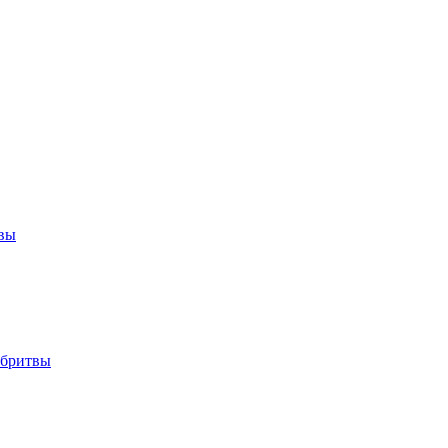
твы
 бритвы