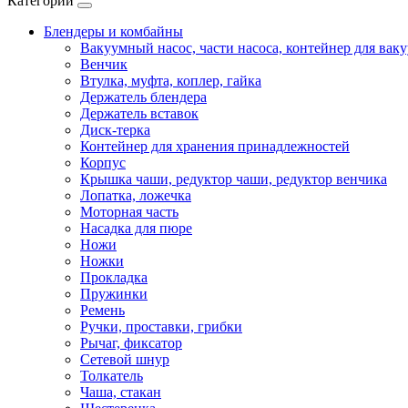
Категории
Блендеры и комбайны
Вакуумный насос, части насоса, контейнер для вак
Венчик
Втулка, муфта, коплер, гайка
Держатель блендера
Держатель вставок
Диск-терка
Контейнер для хранения принадлежностей
Корпус
Крышка чаши, редуктор чаши, редуктор венчика
Лопатка, ложечка
Моторная часть
Насадка для пюре
Ножи
Ножки
Прокладка
Пружинки
Ремень
Ручки, проставки, грибки
Рычаг, фиксатор
Сетевой шнур
Толкатель
Чаша, стакан