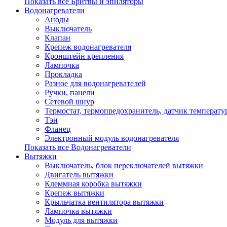
Показать все Бритвы и эпиляторы
Водонагреватели
Аноды
Выключатель
Клапан
Крепеж водонагревателя
Кронштейн крепления
Лампочка
Прокладка
Разное для водонагревателей
Ручки, панели
Сетевой шнур
Термостат, термопредохранитель, датчик температу
Тэн
Фланец
Электронный модуль водонагревателя
Показать все Водонагреватели
Вытяжки
Выключатель, блок переключателей вытяжки
Двигатель вытяжки
Клеммная коробка вытяжки
Крепеж вытяжки
Крыльчатка вентилятора вытяжки
Лампочка вытяжки
Модуль для вытяжки