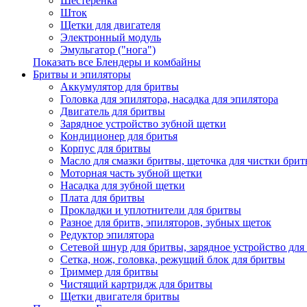
Шестеренка
Шток
Щетки для двигателя
Электронный модуль
Эмульгатор ("нога")
Показать все Блендеры и комбайны
Бритвы и эпиляторы
Аккумулятор для бритвы
Головка для эпилятора, насадка для эпилятора
Двигатель для бритвы
Зарядное устройство зубной щетки
Кондиционер для бритья
Корпус для бритвы
Масло для смазки бритвы, щеточка для чистки бри
Моторная часть зубной щетки
Насадка для зубной щетки
Плата для бритвы
Прокладки и уплотнители для бритвы
Разное для бритв, эпиляторов, зубных щеток
Редуктор эпилятора
Сетевой шнур для бритвы, зарядное устройство для
Сетка, нож, головка, режущий блок для бритвы
Триммер для бритвы
Чистящий картридж для бритвы
Щетки двигателя бритвы