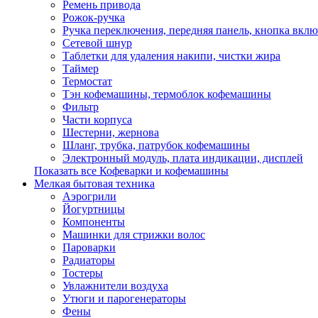
Ремень привода
Рожок-ручка
Ручка переключения, передняя панель, кнопка вкл
Сетевой шнур
Таблетки для удаления накипи, чистки жира
Таймер
Термостат
Тэн кофемашины, термоблок кофемашины
Фильтр
Части корпуса
Шестерни, жернова
Шланг, трубка, патрубок кофемашины
Электронный модуль, плата индикации, дисплей
Показать все Кофеварки и кофемашины
Мелкая бытовая техника
Аэрогрили
Йогуртницы
Компоненты
Машинки для стрижки волос
Пароварки
Радиаторы
Тостеры
Увлажнители воздуха
Утюги и парогенераторы
Фены