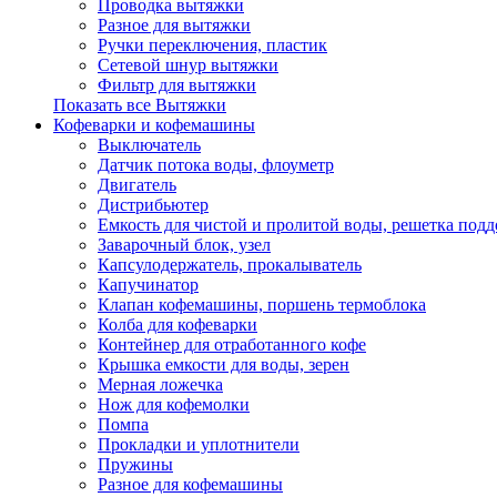
Проводка вытяжки
Разное для вытяжки
Ручки переключения, пластик
Сетевой шнур вытяжки
Фильтр для вытяжки
Показать все Вытяжки
Кофеварки и кофемашины
Выключатель
Датчик потока воды, флоуметр
Двигатель
Дистрибьютер
Емкость для чистой и пролитой воды, решетка подд
Заварочный блок, узел
Капсулодержатель, прокалыватель
Капучинатор
Клапан кофемашины, поршень термоблока
Колба для кофеварки
Контейнер для отработанного кофе
Крышка емкости для воды, зерен
Мерная ложечка
Нож для кофемолки
Помпа
Прокладки и уплотнители
Пружины
Разное для кофемашины