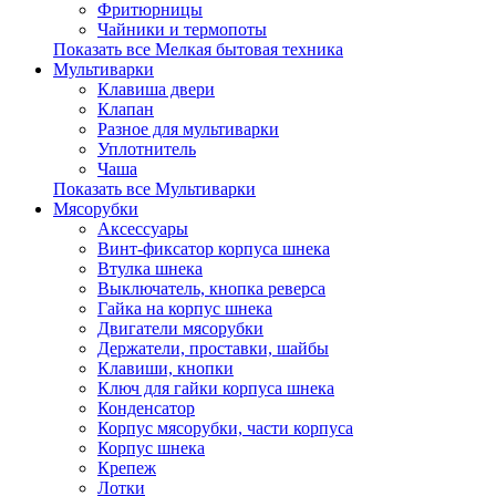
Фритюрницы
Чайники и термопоты
Показать все Мелкая бытовая техника
Мультиварки
Клавиша двери
Клапан
Разное для мультиварки
Уплотнитель
Чаша
Показать все Мультиварки
Мясорубки
Аксессуары
Винт-фиксатор корпуса шнека
Втулка шнека
Выключатель, кнопка реверса
Гайка на корпус шнека
Двигатели мясорубки
Держатели, проставки, шайбы
Клавиши, кнопки
Ключ для гайки корпуса шнека
Конденсатор
Корпус мясорубки, части корпуса
Корпус шнека
Крепеж
Лотки