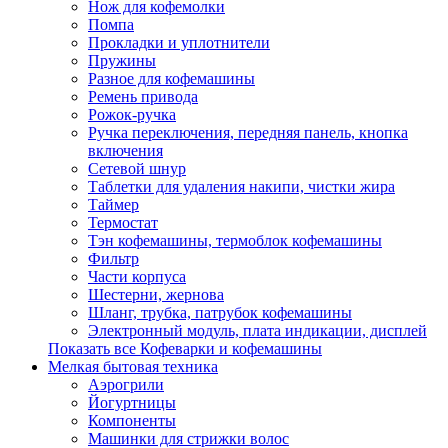
Нож для кофемолки
Помпа
Прокладки и уплотнители
Пружины
Разное для кофемашины
Ремень привода
Рожок-ручка
Ручка переключения, передняя панель, кнопка
включения
Сетевой шнур
Таблетки для удаления накипи, чистки жира
Таймер
Термостат
Тэн кофемашины, термоблок кофемашины
Фильтр
Части корпуса
Шестерни, жернова
Шланг, трубка, патрубок кофемашины
Электронный модуль, плата индикации, дисплей
Показать все Кофеварки и кофемашины
Мелкая бытовая техника
Аэрогрили
Йогуртницы
Компоненты
Машинки для стрижки волос