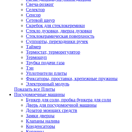
Свеча-розжиг
Селектор
Сенсор
Сетевой шнур
Скребок для стеклокеремики
Стекло духовки, дверца духовки
Стеклокерамическая поверхность
Суппорты, переходники ручек
Таймер
Термостат, терморегулятор
Термощуп
Трубка подачи газа
Тэн
Уплотнители плиты
Фиксаторы, проставки, крепежные пружины
Электронный модуль
Показать все Плиты
Посудомоечные машины
Бункер для соли, пробка бункера для соли
Дверь для посудомоечной машины
Дозатор моющих средств
Замки дверцы
Клапаны налива
Конденсаторы
Корзины