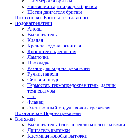
Триммер для бритвы
Чистящий картридж для бритвы
Щетки двигателя бритвы
Показать все Бритвы и эпиляторы
Водонагреватели
Аноды
Выключатель
Клапан
Крепеж водонагревателя
Кронштейн крепления
Лампочка
Прокладка
Разное для водонагревателей
Ручки, панели
Сетевой шнур
Термостат, термопредохранитель, датчик
температуры
Тэн
Фланец
Электронный модуль водонагревателя
Показать все Водонагреватели
Вытяжки
Выключатель, блок переключателей вытяжки
Двигатель вытяжки
Клеммная коробка вытяжки