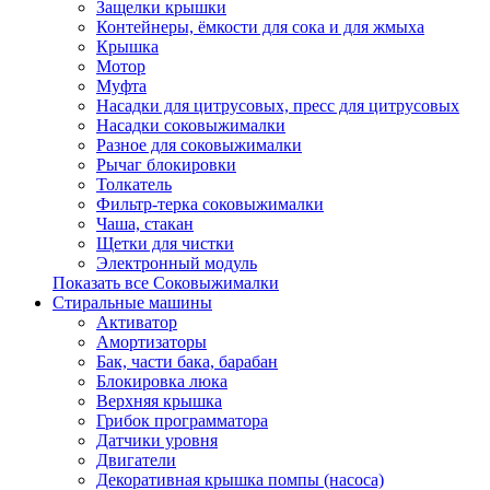
Защелки крышки
Контейнеры, ёмкости для сока и для жмыха
Крышка
Мотор
Муфта
Насадки для цитрусовых, пресс для цитрусовых
Насадки соковыжималки
Разное для соковыжималки
Рычаг блокировки
Толкатель
Фильтр-терка соковыжималки
Чаша, стакан
Щетки для чистки
Электронный модуль
Показать все Соковыжималки
Стиральные машины
Активатор
Амортизаторы
Бак, части бака, барабан
Блокировка люка
Верхняя крышка
Грибок программатора
Датчики уровня
Двигатели
Декоративная крышка помпы (насоса)