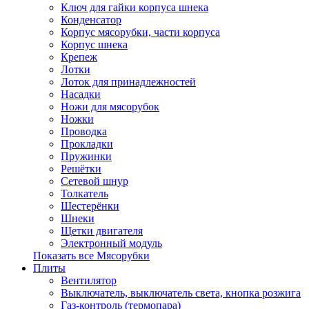
Ключ для гайки корпуса шнека
Конденсатор
Корпус мясорубки, части корпуса
Корпус шнека
Крепеж
Лотки
Лоток для принадлежностей
Насадки
Ножи для мясорубок
Ножки
Проводка
Прокладки
Пружинки
Решётки
Сетевой шнур
Толкатель
Шестерёнки
Шнеки
Щетки двигателя
Электронный модуль
Показать все Мясорубки
Плиты
Вентилятор
Выключатель, выключатель света, кнопка розжига
Газ-контроль (термопара)