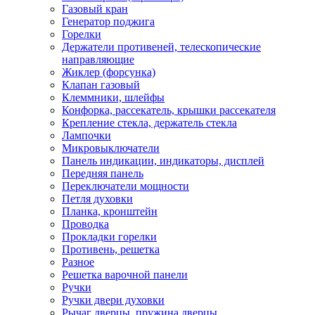
Газовый кран
Генератор поджига
Горелки
Держатели противеней, телескопические
направляющие
Жиклер (форсунка)
Клапан газовый
Клеммники, шлейфы
Конфорка, рассекатель, крышки рассекателя
Крепление стекла, держатель стекла
Лампочки
Микровыключатели
Панель индикации, индикаторы, дисплей
Передняя панель
Переключатели мощности
Петля духовки
Планка, кронштейн
Проводка
Прокладки горелки
Противень, решетка
Разное
Решетка варочной панели
Ручки
Ручки двери духовки
Рычаг дверцы, пружина дверцы