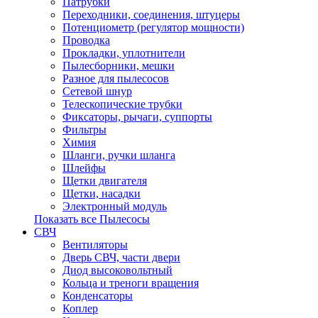
Патрубки
Переходники, соединения, штуцеры
Потенциометр (регулятор мощности)
Проводка
Прокладки, уплотнители
Пылесборники, мешки
Разное для пылесосов
Сетевой шнур
Телескопические трубки
Фиксаторы, рычаги, суппорты
Фильтры
Химия
Шланги, ручки шланга
Шлейфы
Щетки двигателя
Щетки, насадки
Электронный модуль
Показать все Пылесосы
СВЧ
Вентиляторы
Дверь СВЧ, части двери
Диод высоковольтный
Кольца и треноги вращения
Конденсаторы
Коплер