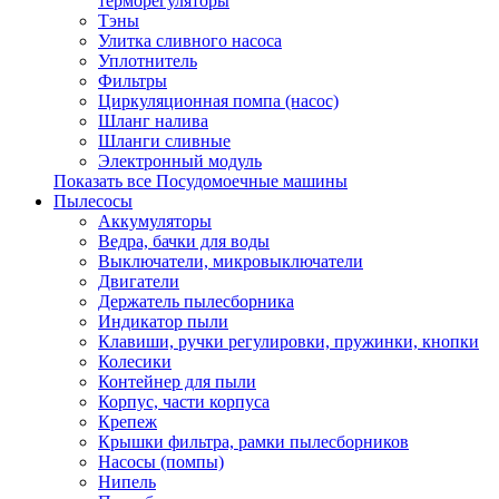
терморегуляторы
Тэны
Улитка сливного насоса
Уплотнитель
Фильтры
Циркуляционная помпа (насос)
Шланг налива
Шланги сливные
Электронный модуль
Показать все Посудомоечные машины
Пылесосы
Аккумуляторы
Ведра, бачки для воды
Выключатели, микровыключатели
Двигатели
Держатель пылесборника
Индикатор пыли
Клавиши, ручки регулировки, пружинки, кнопки
Колесики
Контейнер для пыли
Корпус, части корпуса
Крепеж
Крышки фильтра, рамки пылесборников
Насосы (помпы)
Нипель