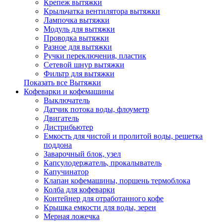
Крепеж вытяжки
Крыльчатка вентилятора вытяжки
Лампочка вытяжки
Модуль для вытяжки
Проводка вытяжки
Разное для вытяжки
Ручки переключения, пластик
Сетевой шнур вытяжки
Фильтр для вытяжки
Показать все Вытяжки
Кофеварки и кофемашины
Выключатель
Датчик потока воды, флоуметр
Двигатель
Дистрибьютер
Емкость для чистой и пролитой воды, решетка
поддона
Заварочный блок, узел
Капсулодержатель, прокалыватель
Капучинатор
Клапан кофемашины, поршень термоблока
Колба для кофеварки
Контейнер для отработанного кофе
Крышка емкости для воды, зерен
Мерная ложечка