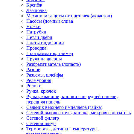
Крепёж
Лампочка
Механизм защиты от протечек (аквастоп)
Насосы (помпы) слива
Ножки
Патрубки
Петли двери
Платы индикации
Проводка
Программатор, таймер
Пружина дверцы
Разбрызгиватель (лопасть)
Разное
Разъемы, шлейфы
Реле уровня
Ролики
Ручка, крючок
Ручки, клавиши, кнопки с передней панели,
передняя панель
Сальник верхнего импеллера (гайка)
Сетевой выключатель, кнопка, микровыключатель
Сетевой фильтр
Сетевой шнур
Термостаты, датчики температуры,