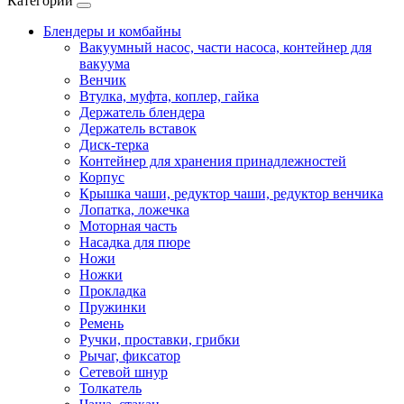
Категории
Блендеры и комбайны
Вакуумный насос, части насоса, контейнер для
вакуума
Венчик
Втулка, муфта, коплер, гайка
Держатель блендера
Держатель вставок
Диск-терка
Контейнер для хранения принадлежностей
Корпус
Крышка чаши, редуктор чаши, редуктор венчика
Лопатка, ложечка
Моторная часть
Насадка для пюре
Ножи
Ножки
Прокладка
Пружинки
Ремень
Ручки, проставки, грибки
Рычаг, фиксатор
Сетевой шнур
Толкатель