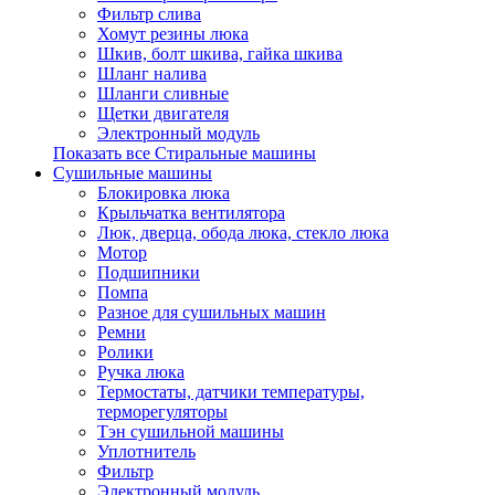
Фильтр слива
Хомут резины люка
Шкив, болт шкива, гайка шкива
Шланг налива
Шланги сливные
Щетки двигателя
Электронный модуль
Показать все Стиральные машины
Сушильные машины
Блокировка люка
Крыльчатка вентилятора
Люк, дверца, обода люка, стекло люка
Мотор
Подшипники
Помпа
Разное для сушильных машин
Ремни
Ролики
Ручка люка
Термостаты, датчики температуры,
терморегуляторы
Тэн сушильной машины
Уплотнитель
Фильтр
Электронный модуль