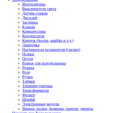
Вентиляторы
Выключатели света
Датчик-геркон
Дисплей
Заслонка
Клапан
Компрессоры
Конденсатор
Крепеж (болты, шайбы и т.д.)
Лампочка
Нагреватели испарителя (грелки)
Ножки
Петли
Разное для холодильника
Резина
Реле
Ручки
Таймер
Терморегуляторы
Трансформатор
Фильтр
Шлейф
Электронные модули
Ящики, полки, балконы, панели, дверцы