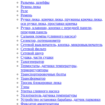
Разъемы, шлейфы
Резина люка
Реле
Ремень
Ручки люка, крючки люка, пружины крючка люка,
оси ручки люка, проставки крючка
Ручки, клавиши, кнопки с передней панели,
передняя панель
Сальник помпы (сливного насоса)
Селектор, потенциометр
Сетевой выключатель, кнопка, микровыключатель
Сетевой фильтр
Сетевой шнур
Сушка, части сушки
Тахогенератор
Термостаты, датчики температуры,
терморегуляторы
Транспортировочные болты
Трансформатор
Тросик блокировки люка
Тэны
Улитка сливного насоса
Уплотнитель датчика температуры
Устройство остановки барабана, датчик парковки
Фиксатор амортизатора