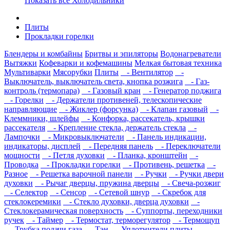
Показать все Холодильники
Плиты
Прокладки горелки
Блендеры и комбайны
Бритвы и эпиляторы
Водонагреватели
Вытяжки
Кофеварки и кофемашины
Мелкая бытовая техника
Мультиварки
Мясорубки
Плиты
- Вентилятор
-
Выключатель, выключатель света, кнопка розжига
- Газ-
контроль (термопара)
- Газовый кран
- Генератор поджига
- Горелки
- Держатели противеней, телескопические
направляющие
- Жиклер (форсунка)
- Клапан газовый
-
Клеммники, шлейфы
- Конфорка, рассекатель, крышки
рассекателя
- Крепление стекла, держатель стекла
-
Лампочки
- Микровыключатели
- Панель индикации,
индикаторы, дисплей
- Передняя панель
- Переключатели
мощности
- Петля духовки
- Планка, кронштейн
-
Проводка
- Прокладки горелки
- Противень, решетка
-
Разное
- Решетка варочной панели
- Ручки
- Ручки двери
духовки
- Рычаг дверцы, пружина дверцы
- Свеча-розжиг
- Селектор
- Сенсор
- Сетевой шнур
- Скребок для
стеклокеремики
- Стекло духовки, дверца духовки
-
Стеклокерамическая поверхность
- Суппорты, переходники
ручек
- Таймер
- Термостат, терморегулятор
- Термощуп
- Трубка подачи газа
- Тэн
- Уплотнители плиты
-