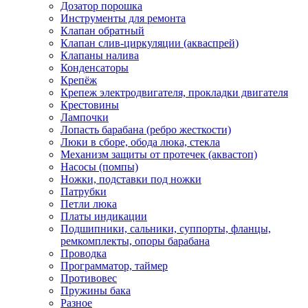
Дозатор порошка
Инструменты для ремонта
Клапан обратный
Клапан слив-циркуляции (акваспрей)
Клапаны налива
Конденсаторы
Крепёж
Крепеж электродвигателя, прокладки двигателя
Крестовины
Лампочки
Лопасть барабана (ребро жесткости)
Люки в сборе, обода люка, стекла
Механизм защиты от протечек (аквастоп)
Насосы (помпы)
Ножки, подставки под ножки
Патрубки
Петли люка
Платы индикации
Подшипники, сальники, суппорты, фланцы,
ремкомплекты, опоры барабана
Проводка
Программатор, таймер
Противовес
Пружины бака
Разное