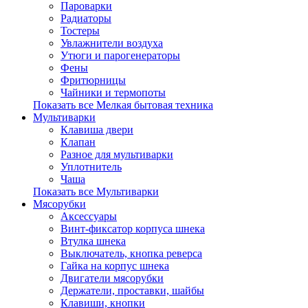
Пароварки
Радиаторы
Тостеры
Увлажнители воздуха
Утюги и парогенераторы
Фены
Фритюрницы
Чайники и термопоты
Показать все Мелкая бытовая техника
Мультиварки
Клавиша двери
Клапан
Разное для мультиварки
Уплотнитель
Чаша
Показать все Мультиварки
Мясорубки
Аксессуары
Винт-фиксатор корпуса шнека
Втулка шнека
Выключатель, кнопка реверса
Гайка на корпус шнека
Двигатели мясорубки
Держатели, проставки, шайбы
Клавиши, кнопки