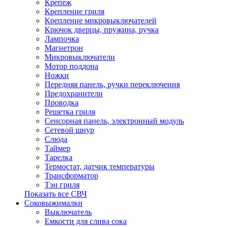
Крепеж
Крепление гриля
Крепление микровыключателей
Крючок дверцы, пружина, ручка
Лампочка
Магнетрон
Микровыключатели
Мотор поддона
Ножки
Передняя панель, ручки переключения
Предохранители
Проводка
Решетка гриля
Сенсорная панель, электронный модуль
Сетевой шнур
Слюда
Таймер
Тарелка
Термостат, датчик температуры
Трансформатор
Тэн гриля
Показать все СВЧ
Соковыжималки
Выключатель
Емкости для слива сока