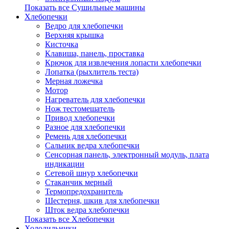
Показать все Сушильные машины
Хлебопечки
Ведро для хлебопечки
Верхняя крышка
Кисточка
Клавиша, панель, проставка
Крючок для извлечения лопасти хлебопечки
Лопатка (рыхлитель теста)
Мерная ложечка
Мотор
Нагреватель для хлебопечки
Нож тестомешатель
Привод хлебопечки
Разное для хлебопечки
Ремень для хлебопечки
Сальник ведра хлебопечки
Сенсорная панель, электронный модуль, плата
индикации
Сетевой шнур хлебопечки
Стаканчик мерный
Термопредохранитель
Шестерня, шкив для хлебопечки
Шток ведра хлебопечки
Показать все Хлебопечки
Холодильники